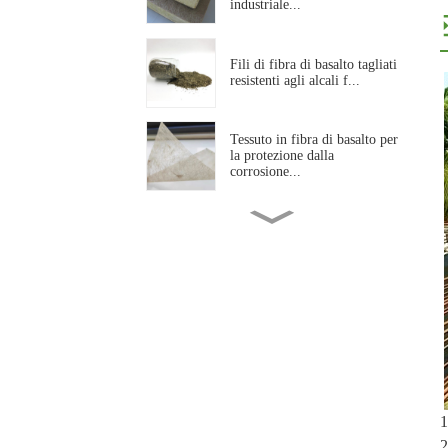
industriale...
Fili di fibra di basalto tagliati
resistenti agli alcali f...
Tessuto in fibra di basalto per
la protezione dalla
corrosione...
Rete in fibra di basalto
resistente agli alcali per
l'edilizia...
Fibra di basalto agugliata
resistente alle alte
temperature...
Filato ritorto in fibra di
basalto ad alta resistenza per
1
uso industriale...
2