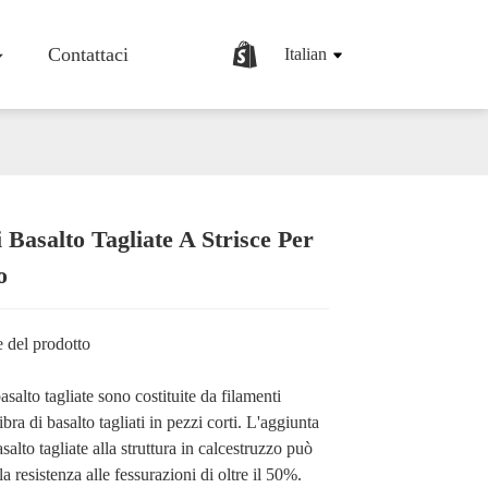
Contattaci
Italian
 Basalto Tagliate A Strisce Per
iendale
Tessuto/panno In Fibra Di Basalto
o
Rete In Fibra Di Basalto
Barre Di Rinforzo In Fibra Di Basalto
Tappetino In Fibra Di Basalto
 del prodotto
Roving In Fibra Di Basalto
Fibre Di Basalto Tagliate A Strisce
asalto tagliate sono costituite da filamenti
Prodotti In Fibra Di Basalto
ibra di basalto tagliati in pezzi corti. L'aggiunta
asalto tagliate alla struttura in calcestruzzo può
a resistenza alle fessurazioni di oltre il 50%.