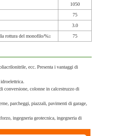
1050
75
3.0
alla rottura del monofilo/%≥
75
liacrilonitrile, ecc. Presenta i vantaggi di
idroelettrica.
io di conversione, colonne in calcestruzzo di
sterne, parcheggi, piazzali, pavimenti di garage,
inforzo, ingegneria geotecnica, ingegneria di