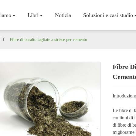
siamo
Libri
Notizia
Soluzioni e casi studio
Fibre di basalto tagliate a strisce per cemento
Fibre Di
Profilo Az
Cement
Workshop
Certificati
Introduzione
Le fibre di b
continui di f
di fibre di b
migliorarne l