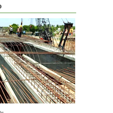
O
he.