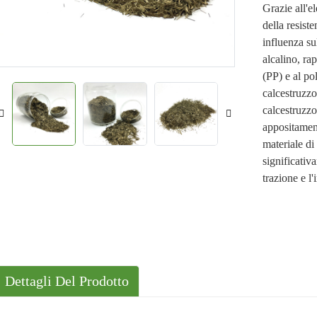
Grazie all'e
Soluzioni
della resist
Casi
influenza su
alcalino, ra
(PP) e al pol
calcestruzzo.
calcestruzzo
appositament
materiale di
significativa
trazione e l
Dettagli Del Prodotto