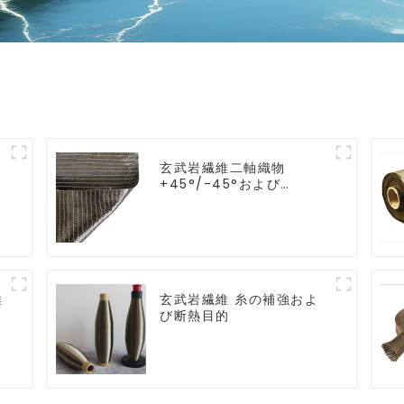
玄武岩繊維二軸織物
+45°/-45°および
0°/90°シリーズ
維
玄武岩繊維 糸の補強およ
び断熱目的