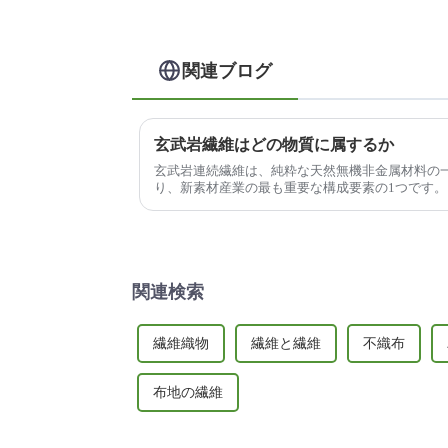
関連ブログ
玄武岩繊維はどの物質に属するか
玄武岩連続繊維は、純粋な天然無機非金属材料の一
り、新素材産業の最も重要な構成要素の1つです。
関連検索
繊維織物
繊維と繊維
不織布
布地の繊維