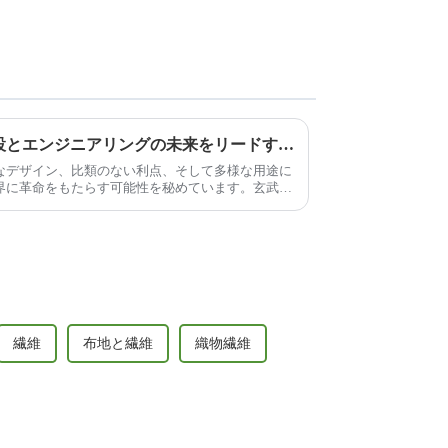
玄武岩繊維ロービング：建設とエンジニアリングの未来をリードする革新的な素材
なデザイン、比類のない利点、そして多様な用途に
界に革命をもたらす可能性を秘めています。玄武岩
繊維
布地と繊維
織物繊維