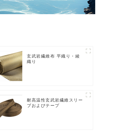
玄武岩繊維布 平織り・綾
織り
耐高温性玄武岩繊維スリー
ブおよびテープ