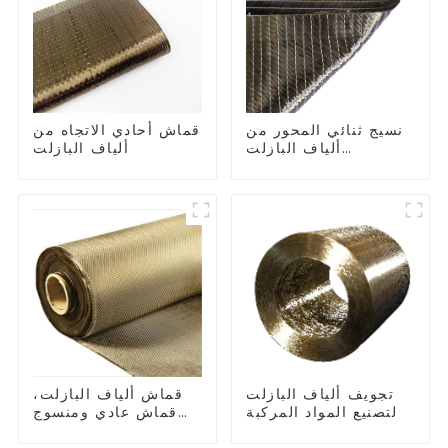
نسيج ثنائي المحور من
قماش أحادي الاتجاه من
ألياف البازلت
ألياف البازلت
+45°/-45° و0°/90°
تجويف ألياف البازلت
قماش ألياف البازلت،
لتصنيع المواد المركبة
قماش عادي ومنسوج
بنمط مائل