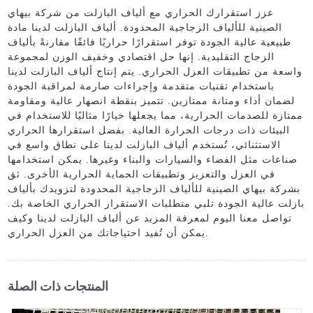
عزز استقرارك الحراري مع ألياف البازلت من شركة بيهاي
الصينية للألياف الزجاجية المحدودة. ألياف البازلت لدينا مادة
طبيعية عالية الجودة توفر استقرارًا حراريًا فائقًا مقارنةً بألياف
الزجاج التقليدية. إنها حل اقتصادي وخفيف الوزن لمجموعة
واسعة من تطبيقات العزل الحراري. يتم إنتاج ألياف البازلت لدينا
باستخدام تقنيات متقدمة وإجراءات صارمة لمراقبة الجودة
لضمان أداء ومتانة ممتازين. تتميز بنقطة انصهار عالية ومقاومة
ممتازة للصدمات الحرارية، مما يجعلها خيارًا مثاليًا للاستخدام في
البيئات ذات درجات الحرارة العالية. بفضل استقرارها الحراري
الاستثنائي، تُستخدم ألياف البازلت لدينا على نطاق واسع في
صناعات مثل الفضاء والسيارات والبناء وغيرها. يمكن استخدامها
في العزل والتعزيز وتطبيقات الحماية الحرارية الأخرى. ثق
بشركة بيهاي الصينية للألياف الزجاجية المحدودة لتزويدك بألياف
بازلت عالية الجودة تلبي متطلبات الاستقرار الحراري الخاصة بك.
تواصل معنا اليوم لمعرفة المزيد عن ألياف البازلت لدينا وكيف
يمكن أن تُفيد احتياجاتك من العزل الحراري.
المنتجات ذات الصلة