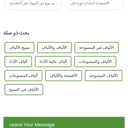
الاستعداد لإحداث ثورة في
هي نوع من المواد غير المعدنية
قطاعي البناء والهندسة
غير العضوية الطبيعية النقية،
بتصميمها المبتكر ومزاياها
وهي المادة الجديدة في القرن
الفريدة وتطبيقاتها المتنوعة.
الحادي والعشرين وأحد أهم
تُستخرج هذه الألياف من صخور
مكونات صناعة المواد الجديدة.
البازلت، وهي...
بحث ذو صلة
الألياف غير المنسوجة
الألياف والألياف
نسيج الألياف
الألياف والمنسوجات
ألياف عالية الأداء
ألياف الأداء
الألياف المنسوجة
الأقمشة والألياف
ألياف المنسوجات
الألياف في النسيج
Leave Your Message