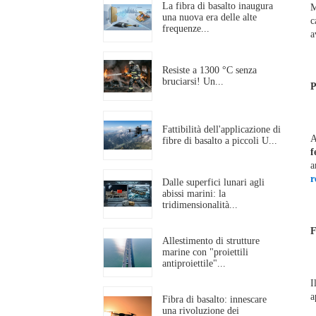
La fibra di basalto inaugura
M
una nuova era delle alte
c
frequenze...
a
Resiste a 1300 °C senza
bruciarsi! Un...
P
Fattibilità dell'applicazione di
A
fibre di basalto a piccoli U...
f
a
r
Dalle superfici lunari agli
abissi marini: la
tridimensionalità...
F
Allestimento di strutture
marine con "proiettili
antiproiettile"...
I
a
Fibra di basalto: innescare
una rivoluzione dei