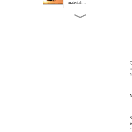
materiali...
In quali aspetti specifici sono
le "alte temperature...
L'industria delle fibre di
basalto raggiunge un
traguardo di alto livello...
Q
n
Fibra di basalto twill ad alte
prestazioni da 200 g/m²: la...
n
Dal rinforzo dei ponti
N
all'illuminazione
automobilistica...
S
s
e