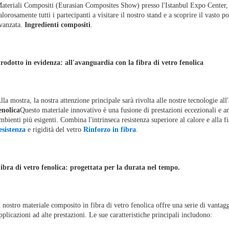
ateriali Compositi (Eurasian Composites Show) presso l'Istanbul Expo Center,
alorosamente tutti i partecipanti a visitare il nostro stand e a scoprire il vasto p
Soluzioni
vanzata.
Ingredienti compositi
.
Casi
rodotto in evidenza: all'avanguardia con la fibra di vetro fenolica
lla mostra, la nostra attenzione principale sarà rivolta alle nostre tecnologie al
enolica
Questo materiale innovativo è una fusione di prestazioni eccezionali e am
mbienti più esigenti. Combina l'intrinseca resistenza superiore al calore e alla 
esistenza
e rigidità del vetro
Rinforzo in fibra
.
ibra di vetro fenolica: progettata per la durata nel tempo.
l nostro materiale composito in fibra di vetro fenolica offre una serie di vantag
pplicazioni ad alte prestazioni. Le sue caratteristiche principali includono: