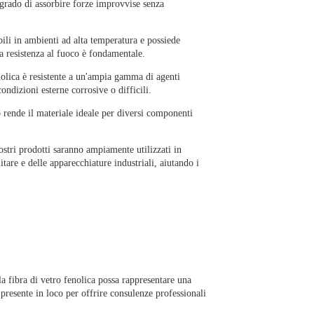
n grado di assorbire forze improvvise senza
bili in ambienti ad alta temperatura e possiede
la resistenza al fuoco è fondamentale.
nolica è resistente a un'ampia gamma di agenti
ndizioni esterne corrosive o difficili.
lo rende il materiale ideale per diversi componenti
ostri prodotti saranno ampiamente utilizzati in
itare e delle apparecchiature industriali, aiutando i
a fibra di vetro fenolica possa rappresentare una
à presente in loco per offrire consulenze professionali