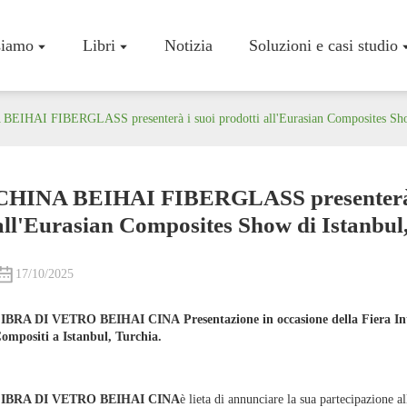
siamo
Libri
Notizia
Soluzioni e casi studio
BEIHAI FIBERGLASS presenterà i suoi prodotti all'Eurasian Composites Show
CHINA BEIHAI FIBERGLASS presenterà i
all'Eurasian Composites Show di Istanbul,
Profilo Az
Workshop
Certificati
17/10/2025
IBRA DI VETRO BEIHAI CINA
Presentazione in occasione della Fiera In
ompositi a Istanbul, Turchia.
IBRA DI VETRO BEIHAI CINA
è lieta di annunciare la sua partecipazione al