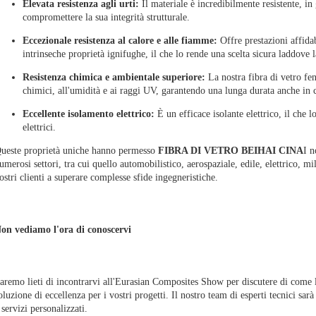
Elevata resistenza agli urti:
Il materiale è incredibilmente resistente, i
compromettere la sua integrità strutturale.
Eccezionale resistenza al calore e alle fiamme:
Offre prestazioni affida
intrinseche proprietà ignifughe, il che lo rende una scelta sicura laddove 
Resistenza chimica e ambientale superiore:
La nostra fibra di vetro fe
chimici, all'umidità e ai raggi UV, garantendo una lunga durata anche in co
Eccellente isolamento elettrico:
È un efficace isolante elettrico, il che 
elettrici.
ueste proprietà uniche hanno permesso
FIBRA DI VETRO BEIHAI CINA
I n
umerosi settori, tra cui quello automobilistico, aerospaziale, edile, elettrico, mil
ostri clienti a superare complesse sfide ingegneristiche.
on vediamo l'ora di conoscervi
aremo lieti di incontrarvi all'Eurasian Composites Show per discutere di come l
oluzione di eccellenza per i vostri progetti. Il nostro team di esperti tecnici sar
 servizi personalizzati.