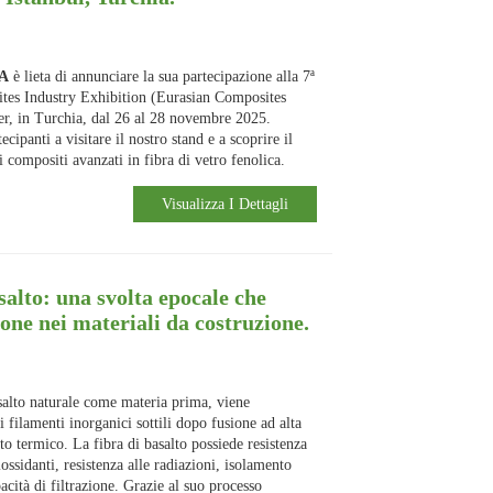
NA
è lieta di annunciare la sua partecipazione alla 7ª
ites Industry Exhibition (Eurasian Composites
er, in Turchia, dal 26 al 28 novembre 2025.
cipanti a visitare il nostro stand e a scoprire il
i compositi avanzati in fibra di vetro fenolica.
Visualizza I Dettagli
salto: una svolta epocale che
one nei materiali da costruzione.
asalto naturale come materia prima, viene
 filamenti inorganici sottili dopo fusione ad alta
to termico. La fibra di basalto possiede resistenza
iossidanti, resistenza alle radiazioni, isolamento
acità di filtrazione. Grazie al suo processo