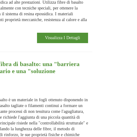
dica ad alte prestazioni. Utilizza fibre di basalto
cialmente con tecniche speciali, per ottenere la
il sistema di resina epossidica. I materiali
ti proprietà meccaniche, resistenza al calore e alla
Visualizza I Dettagli
fibra di basalto: una "barriera
ario e una "soluzione
asalto è un materiale in fogli ottenuto disponendo in
asalto tagliate o filamenti continui a formare un
ante processi di non tessitura come l'agugliatura,
e richiede l'aggiunta di una piccola quantità di
rincipale risiede nella "controllabilità strutturale" e
olando la lunghezza delle fibre, il metodo di
di rinforzo, le sue proprietà fisiche e chimiche