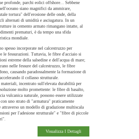
ue profonde, parchi eolici offshore... Sebbene
i nell'oceano siano magnifici da ammirare,
ale tortura" dell'erosione delle onde, della
cli alternati di umidità e asciugatura. In un
trutture in cemento armato rimangano intatte, al
edimenti prematuri, è da tempo una sfida
istica mondiale.
no spesso incorporate nel calcestruzzo per
 le fessurazioni. Tuttavia, le fibre d'acciaio si
ioni estreme della salsedine e dell'acqua di mare;
rano nelle fessure del calcestruzzo, le fibre
ndono, causando paradossalmente la formazione di
accelerando il collasso strutturale.
ateriali, incentrato sull'elevata durabilità per
 soluzione molto promettente: le fibre di basalto,
cia vulcanica naturale, possono essere utilizzate
o con uno strato di "armatura" praticamente
e attraverso un modello di gradazione multiscala
ioni per l'adesione strutturale" e "fibre di piccole
ri".
Visualizza I Dettagli