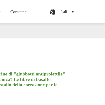
Contattaci
Italian
iendale
Tessuto/panno In Fibra Di Basalto
Rete In Fibra Di Basalto
Barre Di Rinforzo In Fibra Di Basalto
Tappetino In Fibra Di Basalto
ine di "giubbotti antiproiettile"
Roving In Fibra Di Basalto
anica? Le fibre di basalto
Fibre Di Basalto Tagliate A Strisce
tallo della corrosione per le
Prodotti In Fibra Di Basalto