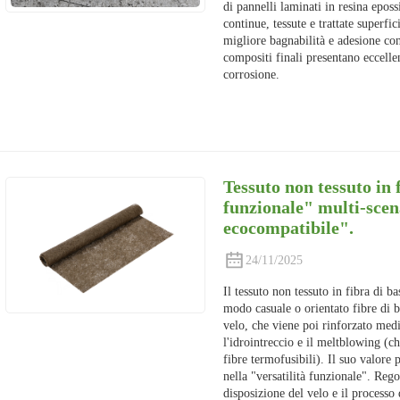
di pannelli laminati in resina epossi
continue, tessute e trattate superfi
migliore bagnabilità e adesione con 
compositi finali presentano eccellen
corrosione.
Tessuto non tessuto in 
funzionale" multi-scen
ecocompatibile".
24/11/2025
Il tessuto non tessuto in fibra di b
modo casuale o orientato fibre di b
velo, che viene poi rinforzato medi
l'idrointreccio e il meltblowing (ch
fibre termofusibili). Il suo valore p
nella "versatilità funzionale". Reg
disposizione del velo e il processo 