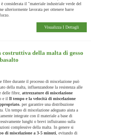
 è considerata il "materiale industriale verde del
e ulteriormente lavorata per ottenere barre
forzo.
Visualizza I Dettagli
a costruttiva della malta di gesso
 basalto
e fibre durante il processo di miscelazione può
ato della malta, influenzandone la resistenza alle
e delle fibre,
attrezzature di miscelazione
o e il
Il tempo e la velocità di miscelazione
ppropriato.
per garantire una distribuzione
lta. Un tempo di miscelazione adeguato aiuta a
tamente integrate con il materiale a base di
essivamente lunghi o brevi influiranno sulla
tazioni complessive della malta. In genere si
po di miscelazione a 3-5 minuti
, evitando di