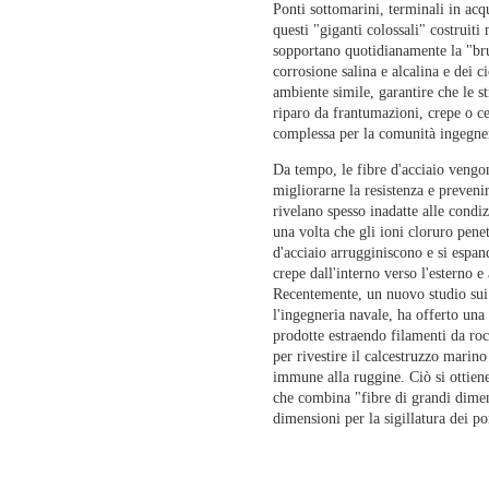
Ponti sottomarini, terminali in acq
questi "giganti colossali" costruit
Soluzioni
sopportano quotidianamente la "brut
Casi
corrosione salina e alcalina e dei ci
ambiente simile, garantire che le s
riparo da frantumazioni, crepe o c
complessa per la comunità ingegner
Da tempo, le fibre d'acciaio vengo
migliorarne la resistenza e prevenire
rivelano spesso inadatte alle condiz
una volta che gli ioni cloruro penet
d'acciaio arrugginiscono e si espa
crepe dall'interno verso l'esterno e 
Recentemente, un nuovo studio sui m
l'ingegneria navale, ha offerto una
prodotte estraendo filamenti da roc
per rivestire il calcestruzzo marin
immune alla ruggine. Ciò si ottien
che combina "fibre di grandi dimens
dimensioni per la sigillatura dei po