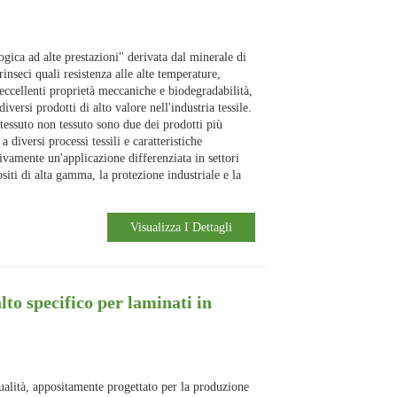
ogica ad alte prestazioni" derivata dal minerale di
rinseci quali resistenza alle alte temperature,
 eccellenti proprietà meccaniche e biodegradabilità,
iversi prodotti di alto valore nell'industria tessile.
l tessuto non tessuto sono due dei prodotti più
 diversi processi tessili e caratteristiche
tivamente un'applicazione differenziata in settori
siti di alta gamma, la protezione industriale e la
Visualizza I Dettagli
lto specifico per laminati in
 qualità, appositamente progettato per la produzione