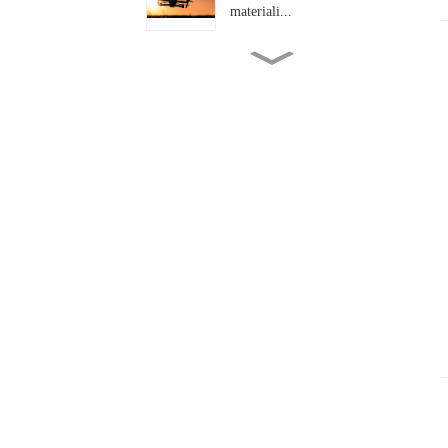
materiali...
In quali aspetti specifici sono
le "alte temperature...
L'industria delle fibre di
basalto raggiunge un
traguardo di alto livello...
Fibra di basalto twill ad alte
prestazioni da 200 g/m²: la...
Dal rinforzo dei ponti
all'illuminazione
automobilistica...