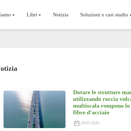
siamo
Libri
Notizia
Soluzioni e casi studio
otizia
Profilo Az
Workshop
Certificati
Dotare le strutture mar
utilizzando roccia vulc
multiscala rompono lo s
fibre d'acciaio
28/05/2026