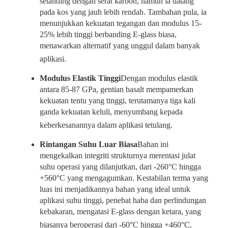
setanding dengan serat karbon, namun ia datang
pada kos yang jauh lebih rendah. Tambahan pula, ia
menunjukkan kekuatan tegangan dan modulus 15-
25% lebih tinggi berbanding E-glass biasa,
menawarkan alternatif yang unggul dalam banyak
aplikasi.
Modulus Elastik Tinggi
Dengan modulus elastik
antara 85-87 GPa, gentian basalt mempamerkan
kekuatan tentu yang tinggi, terutamanya tiga kali
ganda kekuatan keluli, menyumbang kepada
keberkesanannya dalam aplikasi tetulang.
Rintangan Suhu Luar Biasa
Bahan ini
mengekalkan integriti strukturnya merentasi julat
suhu operasi yang dilanjutkan, dari -260°C hingga
+560°C yang mengagumkan. Kestabilan terma yang
luas ini menjadikannya bahan yang ideal untuk
aplikasi suhu tinggi, penebat haba dan perlindungan
kebakaran, mengatasi E-glass dengan ketara, yang
biasanya beroperasi dari -60°C hingga +460°C.