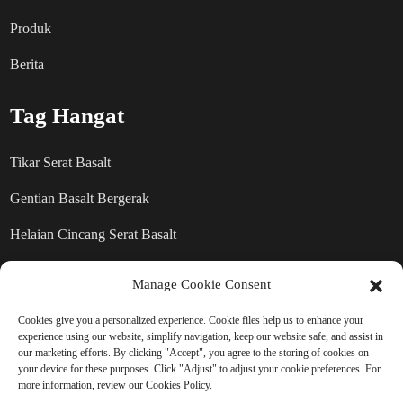
Produk
Berita
Tag Hangat
Tikar Serat Basalt
Gentian Basalt Bergerak
Helaian Cincang Serat Basalt
Produk Serat Basalt
Manage Cookie Consent
Cookies give you a personalized experience. Cookie files help us to enhance your
HANTAR PERTANYAAN:
experience using our website, simplify navigation, keep our website safe, and assist in
our marketing efforts. By clicking "Accept", you agree to the storing of cookies on
BERSEDIA UNTUK
your device for these purposes. Click "Adjust" to adjust your cookie preferences. For
more information, review our Cookies Policy.