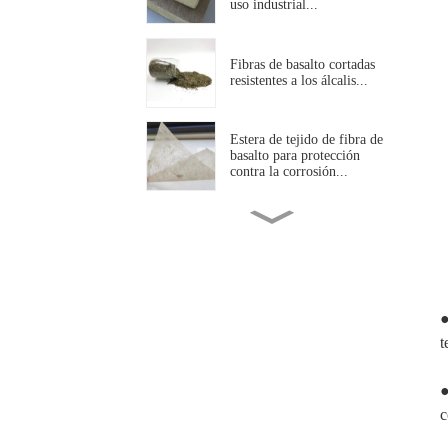
uso industrial...
Fibras de basalto cortadas
resistentes a los álcalis...
Estera de tejido de fibra de
basalto para protección
contra la corrosión...
Malla de fibra de basalto
resistente a los álcalis para la
construcción...
Fibra de basalto punzonada
●
resistente a altas
temperaturas...
t
Hilo retorcido de fibra de
●
basalto de alta resistencia
c
para uso industrial...