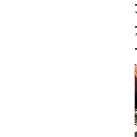
●
Fibra de basalto punzonada
r
resistente a altas
temperaturas...
●
t
●