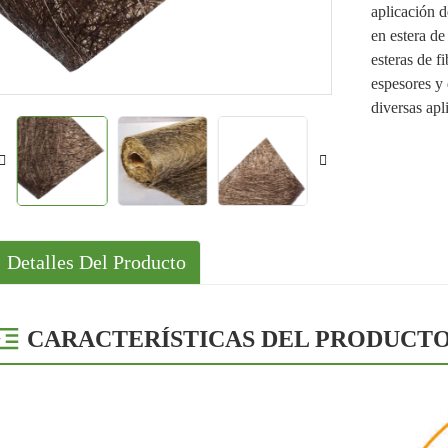
aplicación d
Solucione
en estera de
Casos
esteras de f
espesores y 
diversas apl
Detalles Del Producto
CARACTERÍSTICAS DEL PRODUCT