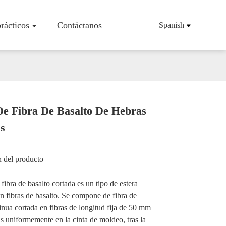
rácticos
Contáctanos
Spanish
De Fibra De Basalto De Hebras
La Empresa
Tejido/tela De Fibra De Basalto
s
Malla De Fibra De Basalto
os
Barras De Refuerzo De Fibra De Basalto
Estera De Fibra De Basalto
n del producto
Fibra De Basalto En Mecha
Fibra De Basalto Cortada En Hebras
 fibra de basalto cortada es un tipo de estera
Productos De Fibra De Basalto
n fibras de basalto. Se compone de fibra de
inua cortada en fibras de longitud fija de 50 mm
as uniformemente en la cinta de moldeo, tras la