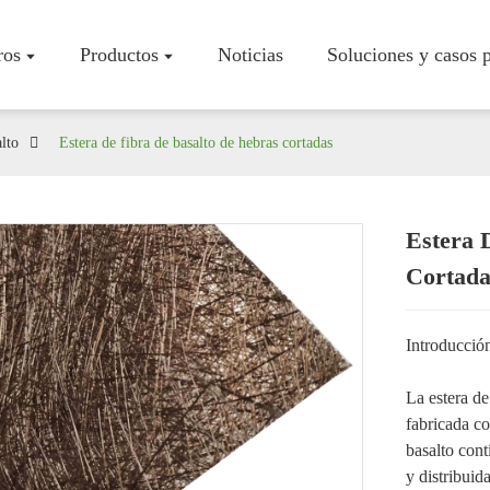
ros
Productos
Noticias
Soluciones y casos p
alto
Estera de fibra de basalto de hebras cortadas
Estera 
Perfil De 
Cortada
Taller
Certificad
Introducció
La estera de
fabricada co
basalto cont
y distribuid