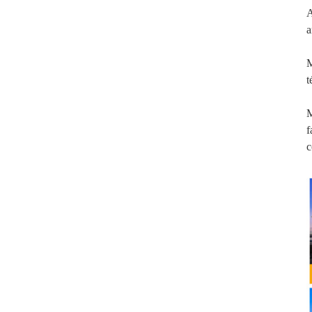
A
a
M
t
M
f
c