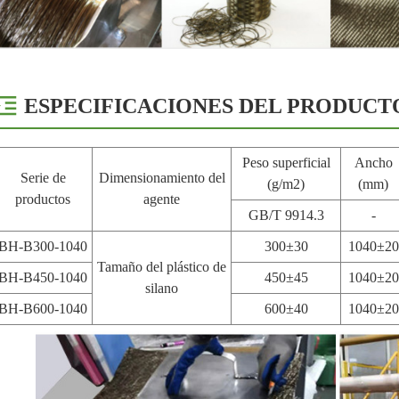
ESPECIFICACIONES DEL PRODUCT
Peso superficial
Ancho
Serie de
Dimensionamiento del
(g/m2)
(mm)
productos
agente
GB/T 9914.3
-
BH-B300-1040
300±30
1040±20
Tamaño del plástico de
BH-B450-1040
450±45
1040±20
silano
BH-B600-1040
600±40
1040±20