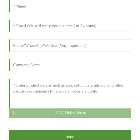
AI Helps Write
Send