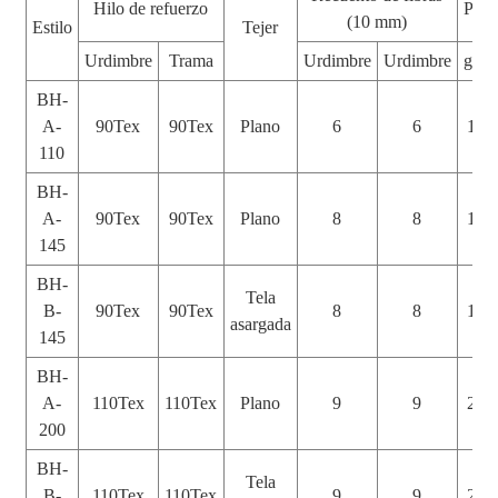
Hilo de refuerzo
Peso
(10 mm)
Estilo
Tejer
2
Urdimbre
Trama
Urdimbre
Urdimbre
g/m
BH-
A-
90Tex
90Tex
Plano
6
6
110
110
BH-
A-
90Tex
90Tex
Plano
8
8
145
145
BH-
Tela
B-
90Tex
90Tex
8
8
145
asargada
145
BH-
A-
110Tex
110Tex
Plano
9
9
200
200
BH-
Tela
B-
110Tex
110Tex
9
9
200