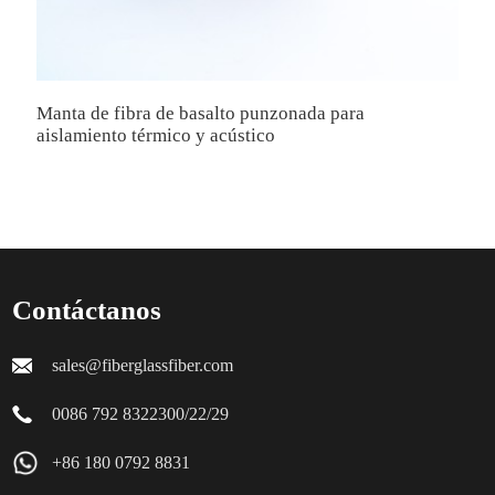
Manta de fibra de basalto punzonada para
E
aislamiento térmico y acústico
p
a
Contáctanos
sales@fiberglassfiber.com
0086 792 8322300/22/29
+86 180 0792 8831