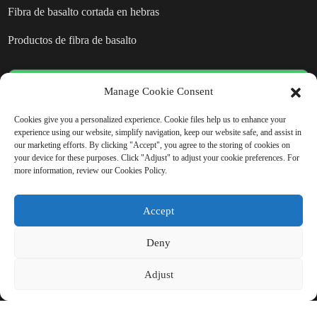
Fibra de basalto cortada en hebras
Productos de fibra de basalto
Manage Cookie Consent
ENVIAR CONSULTA: ¿LISTO
PARA OBTENER MÁS
Cookies give you a personalized experience. Cookie files help us to enhance your
experience using our website, simplify navigation, keep our website safe, and assist in
INFORMACIÓN?
our marketing efforts. By clicking "Accept", you agree to the storing of cookies on
your device for these purposes. Click "Adjust" to adjust your cookie preferences. For
more information, review our Cookies Policy.
No hay nada mejor que ver el
resultado final.
Accept
Deny
Haga clic para solicitar información.
Adjust