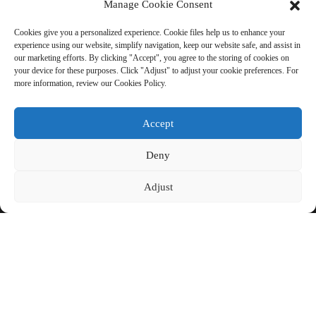
Manage Cookie Consent
ENVIAR CONSULTA: ¿LISTO
Cookies give you a personalized experience. Cookie files help us to enhance your
PARA OBTENER MÁS
experience using our website, simplify navigation, keep our website safe, and assist in
our marketing efforts. By clicking "Accept", you agree to the storing of cookies on
INFORMACIÓN?
your device for these purposes. Click "Adjust" to adjust your cookie preferences. For
more information, review our Cookies Policy.
No hay nada mejor que ver el
resultado final.
Accept
Deny
Haga clic para solicitar información.
Adjust
COPYRIGHT © CHINA BEIHAI FIBERGLASS CO., LTD.
MAPA DEL
POLÍTICA DE
RECURSOS
SITIO
PRIVACIDAD