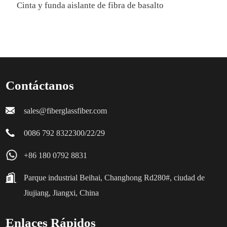
Cinta y funda aislante de fibra de basalto
F
q
Contáctanos
sales@fiberglassfiber.com
0086 792 8322300/22/29
+86 180 0792 8831
Parque industrial Beihai, Changhong Rd280#, ciudad de
Jiujiang, Jiangxi, China
Enlaces Rápidos