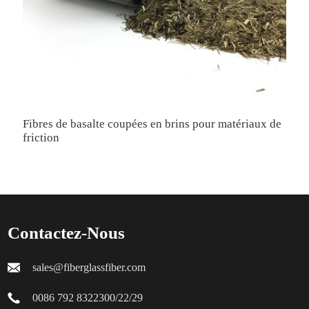
Fibres de basalte coupées en brins pour matériaux de
F
friction
e
Contactez-Nous
sales@fiberglassfiber.com
0086 792 8322300/22/29