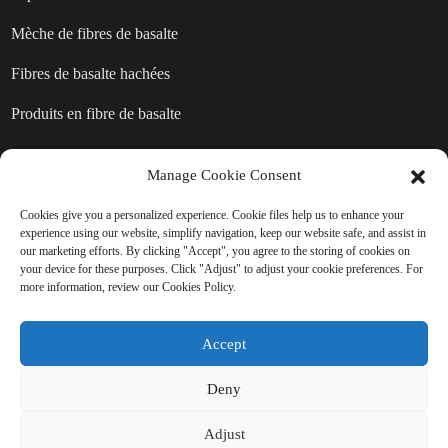
Mèche de fibres de basalte
Fibres de basalte hachées
Produits en fibre de basalte
Manage Cookie Consent
ENVOYER UNE DEMANDE :
Cookies give you a personalized experience. Cookie files help us to enhance your
PRÊT À EN SAVOIR PLUS
experience using our website, simplify navigation, keep our website safe, and assist in
our marketing efforts. By clicking "Accept", you agree to the storing of cookies on
your device for these purposes. Click "Adjust" to adjust your cookie preferences. For
Il n'y a rien de mieux que de voir le
more information, review our Cookies Policy.
résultat final.
Accept
Cliquez ici pour toute demande de renseignements
Deny
Adjust