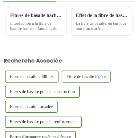
Fibres de basalte hachées pour routes asphaltées : renforcement des infrastructures
Effet de la fibre de basalte sur les performances du béton perméable
Introduction à la fibre de
La fibre de basalte, en tant que
basalte hachée. Dans la quête
nouveau matériau
d'infrastructures routières plus
inorganique, haute
durables et plus durables, la
performance et respectueux de
fibre de basalte hachée s'est
l'environnement, améliore
imposée comme une solution
considérablement les
révolutionnaire. Dérivée de
propriétés mécaniques, la
Recherche Associée
fibres naturelles...
durabilité et la fonctionnalité
du béton perméable.
Fibre de basalte 2400 tex
Fibre de basalte légère
Fibres de basalte pour la construction
Fibre de basalte torsadée
Fibres de basalte pour le renforcement
Barres d'armature revêtues d'époxy