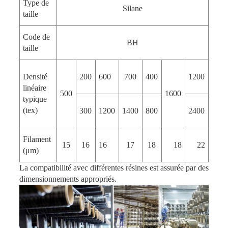
Type de
Silane
taille
Code de
BH
taille
Densité
200
600
700
400
1200
linéaire
500
1600
typique
(tex)
300
1200
1400
800
2400
Filament
15
16
16
17
18
18
22
(μm)
La compatibilité avec différentes résines est assurée par des
dimensionnements appropriés.