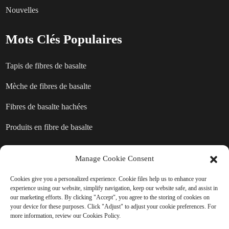
Nouvelles
Mots Clés Populaires
Tapis de fibres de basalte
Mèche de fibres de basalte
Fibres de basalte hachées
Produits en fibre de basalte
Manage Cookie Consent
ENVOYER UNE DEMANDE :
Cookies give you a personalized experience. Cookie files help us to enhance your
PRÊT À EN SAVOIR PLUS
experience using our website, simplify navigation, keep our website safe, and assist in
our marketing efforts. By clicking "Accept", you agree to the storing of cookies on
your device for these purposes. Click "Adjust" to adjust your cookie preferences. For
Il n'y a rien de mieux que de voir le
more information, review our Cookies Policy.
résultat final.