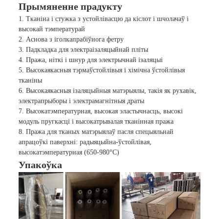
Прымяненне прадукту
1. Тканіна і стужка з устойлівасцю да кіслот і шчолачаў і
высокай тэмпературай
2. Аснова з іголкапрабіўнога фетру
3. Падкладка для электраізаляцыйнай пліты
4. Пража, ніткі і шнур для электрычнай ізаляцыі
5. Высокаякасныя тэрмаўстойлівыя і хімічна ўстойлівыя
тканіны
6. Высокаякасныя ізаляцыйныя матэрыялы, такія як рухавік,
электрапрыборы і электрамагнітныя драты
7. Высокатэмпературная, высокая эластычнасць, высокі
модуль пругкасці і высокатрывалая тканінная пража
8. Пража для тканых матэрыялаў пасля спецыяльнай
апрацоўкі паверхні: радыяцыйна-ўстойлівая,
высокатэмпературная (650-980°C)
Упакоўка