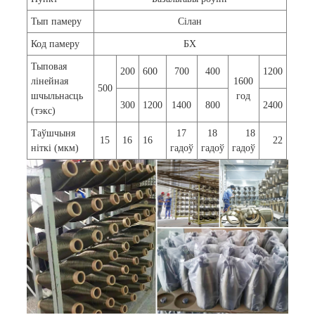
Тып памеру
Сілан
Код памеру
БХ
Тыповая
200
600
700
400
1200
лінейная
1600
500
шчыльнасць
год
300
1200
1400
800
2400
(тэкс)
Таўшчыня
17
18
18
15
16
16
22
ніткі (мкм)
гадоў
гадоў
гадоў