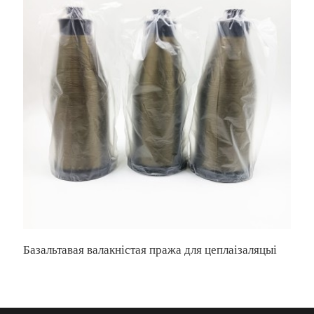
Базальтавая валакністая пража для цеплаізаляцыі
В