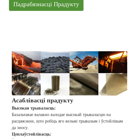
Падрабязнасці Прадукту
Асаблівасці прадукту
Высокая трываласць:
Базальтавае валакно валодае высокай трываласцю на
расцяжэнне, што робіць яго вельмі трывалым і ўстойлівым
да зносу.
Цеплаўстойлівасць: