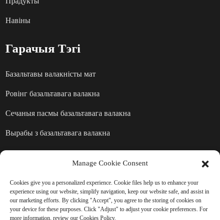
Прадукты
Навіны
Гарачыя Тэгі
Базальтавы валакністы мат
Ровінг базальтавага валакна
Сечаныя пасмы базальтавага валакна
Вырабы з базальтавага валакна
Manage Cookie Consent
АДПРАВІЦЬ ЗАПЫТ: ГАТОВЫ
Cookies give you a personalized experience. Cookie files help us to enhance your
ДАВЕДАЦЦА БОЛЬШ
experience using our website, simplify navigation, keep our website safe, and assist in
our marketing efforts. By clicking "Accept", you agree to the storing of cookies on
your device for these purposes. Click "Adjust" to adjust your cookie preferences. For
Няма нічога лепш, чым бачыць
more information, review our Cookies Policy.