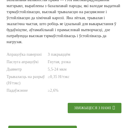
матэрыял, выраблены з базальтавай пароды, які валодае выдатнай
тэрмаўстойлівасцю, высокай трываласцю на расцяжэнне і
ўстойлівасцю да хімічнай карозіі. Яна лёгкая, трывалая і
экалагічна чыстая, што робіць яе ідэальнай для выкарыстання ў
будаўніцтве, аўтамабільнай і прамысловай вытворчасці, дзе
патрабуецца высокая тэрмаўстойлівасць і ўстойлівасць да
нагрузак.
Апрацоўка паверхні
З пакрыццём
Паслуга апрацоўкі
Гнутая, рэзка
Дыяметр
5,5-24 мкм
Трываласць на разрыў
≥0,35 Н/тэкс
(Н/тэкс)
Падаўжэнне
≥2,6%
ЗВЯЖЫЦЕСЯ З НАМІ