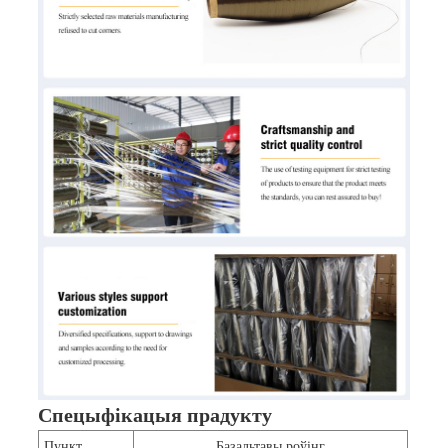
Спецыфікацыя прадукту
Пункт
Базальтавы роўінг