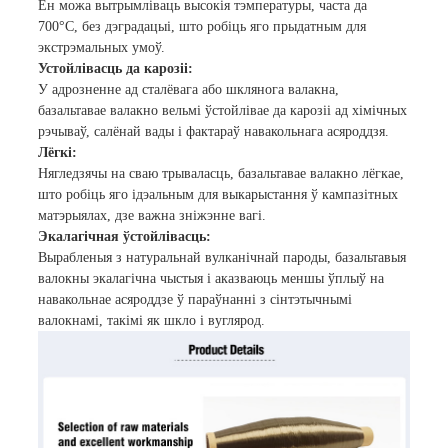
Ён можа вытрымліваць высокія тэмпературы, часта да
700°C, без дэградацыі, што робіць яго прыдатным для
экстрэмальных умоў.
Устойлівасць да карозіі:
У адрозненне ад сталёвага або шклянога валакна,
базальтавае валакно вельмі ўстойлівае да карозіі ад хімічных
рэчываў, салёнай вады і фактараў навакольнага асяроддзя.
Лёгкі:
Нягледзячы на ​​сваю трываласць, базальтавае валакно лёгкае,
што робіць яго ідэальным для выкарыстання ў кампазітных
матэрыялах, дзе важна зніжэнне вагі.
Экалагічная ўстойлівасць:
Вырабленыя з натуральнай вулканічнай пароды, базальтавыя
валокны экалагічна чыстыя і аказваюць меншы ўплыў на
навакольнае асяроддзе ў параўнанні з сінтэтычнымі
валокнамі, такімі як шкло і вуглярод.