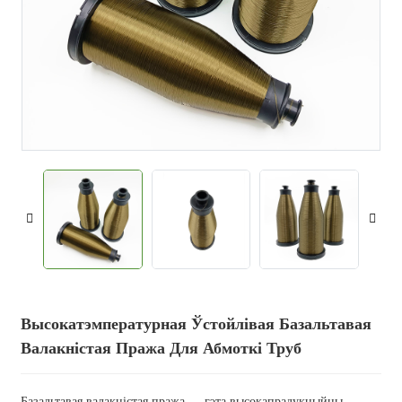
Высокатэмпературная Ўстойлівая Базальтавая
Валакністая Пража Для Абмоткі Труб
Базальтавая валакністая пража — гэта высокапрадукцыйны