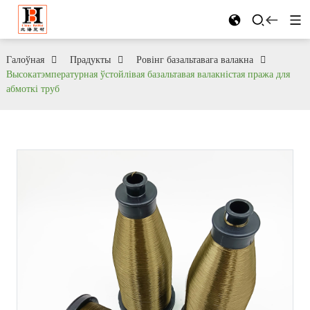
Галоўная
Прадукты
Ровінг базальтавага валакна
Высокатэмпературная ўстойлівая базальтавая валакністая пража для
абмоткі труб