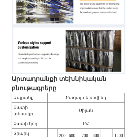
Արտադրանքի տեխնիկական
բնութագրերը
Ապրանք
Բազալտե ռովինգ
Չափի
Սիլան
տեսակը
Չափի կոդ
ԲՀ
Տիպիկ
200
600
700
400
1200