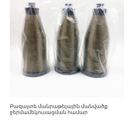
Բազալտե մանրաթելային մանվածք
Բ
ջերմամեկուսացման համար
մ