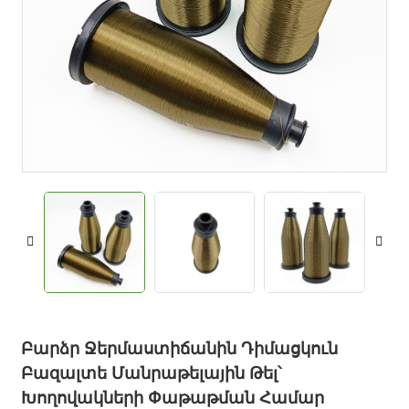
Բարձր Ջերմաստիճանին Դիմացկուն
Բազալտե Մանրաթելային Թել՝
Խողովակների Փաթաթման Համար