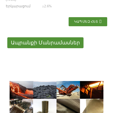
Երկարացում
≥2.6%
ԿԱՊ ՄԵԶ ՀԵՏ
Ապրանքի Մանրամասներ