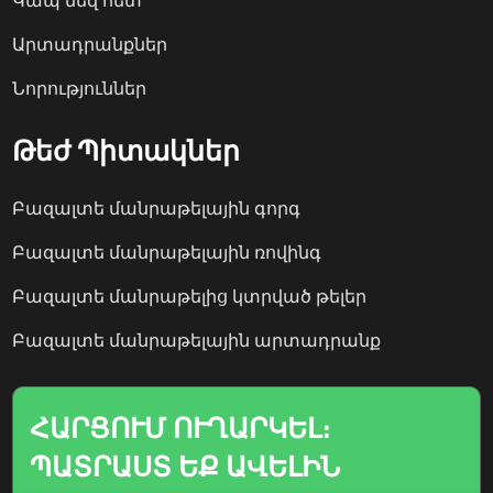
Կապ մեզ հետ
Արտադրանքներ
Նորություններ
Թեժ Պիտակներ
Բազալտե մանրաթելային գորգ
Բազալտե մանրաթելային ռովինգ
Բազալտե մանրաթելից կտրված թելեր
Բազալտե մանրաթելային արտադրանք
ՀԱՐՑՈՒՄ ՈՒՂԱՐԿԵԼ։
ՊԱՏՐԱՍՏ ԵՔ ԱՎԵԼԻՆ