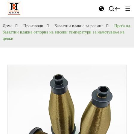
Дома
Производи
Базалтни влакна за ровинг
Преѓа од
базалтни влакна отпорна на високи температури за намотување на
цевки