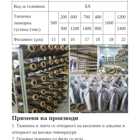
Код за големина
БХ
Типична
200
600
700
400
1200
линеарна
500
1600
300
1200
1400
800
2400
густина (текс)
Филамент (μm)
15
16
16
17
18
18
22
Примени на производи
1. Ткаенина и лента со отпорност на киселини и алкалии и
отпорност на високи температури
2. Основна ткаенина од филц со игла