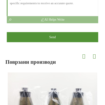
AI Helps Write
Send
Поврзани производи