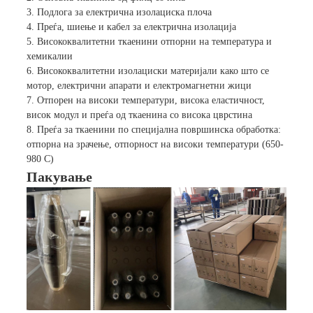
3. Подлога за електрична изолациска плоча
4. Преѓа, шиење и кабел за електрична изолација
5. Висококвалитетни ткаенини отпорни на температура и
хемикалии
6. Висококвалитетни изолациски материјали како што се
мотор, електрични апарати и електромагнетни жици
7. Отпорен на високи температури, висока еластичност,
висок модул и преѓа од ткаенина со висока цврстина
8. Преѓа за ткаенини по специјална површинска обработка:
отпорна на зрачење, отпорност на високи температури (650-
980 C)
Пакување