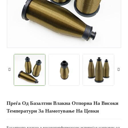
Преѓа Од Базалтни Влакна Отпорна На Високи
Температури За Намотување На Цевки
Базалтното влакно е високоперформансен материјал направен од