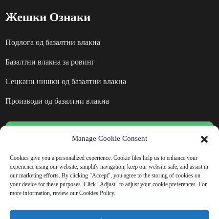
Жешки Ознаки
Подлога од базалтни влакна
Базалтни влакна за ровинг
Сецкани нишки од базалтни влакна
Производи од базалтни влакна
ИСПРАТИ БАРАЊЕ:
Manage Cookie Consent
ПОДГОТВЕНИ ДА ДОЗНАЕТЕ
Cookies give you a personalized experience. Cookie files help us to enhance your
experience using our website, simplify navigation, keep our website safe, and assist in
ПОВЕЌЕ
our marketing efforts. By clicking "Accept", you agree to the storing of cookies on
your device for these purposes. Click "Adjust" to adjust your cookie preferences. For
more information, review our Cookies Policy.
Нема ништо поубаво од тоа да го
видиш крајниот резултат.