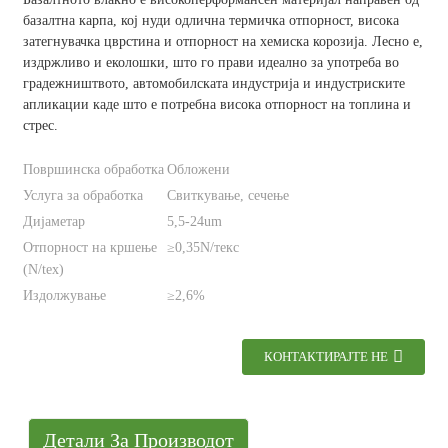
базалтна карпа, кој нуди одлична термичка отпорност, висока
затегнувачка цврстина и отпорност на хемиска корозија. Лесно е,
издржливо и еколошки, што го прави идеално за употреба во
градежништвото, автомобилската индустрија и индустриските
апликации каде што е потребна висока отпорност на топлина и
стрес.
Површинска обработка
Обложени
Услуга за обработка
Свиткување, сечење
Дијаметар
5,5-24um
Отпорност на кршење
≥0,35N/текс
(N/tex)
Издолжување
≥2,6%
КОНТАКТИРАЈТЕ НЕ
Детали За Производот