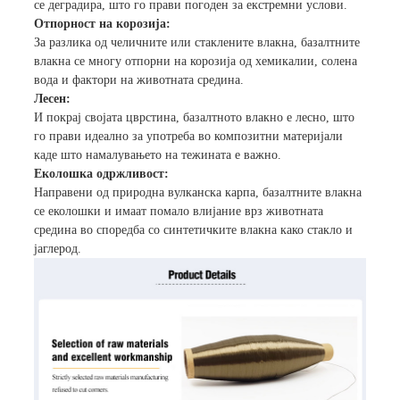
се деградира, што го прави погоден за екстремни услови.
Отпорност на корозија:
За разлика од челичните или стаклените влакна, базалтните
влакна се многу отпорни на корозија од хемикалии, солена
вода и фактори на животната средина.
Лесен:
И покрај својата цврстина, базалтното влакно е лесно, што
го прави идеално за употреба во композитни материјали
каде што намалувањето на тежината е важно.
Еколошка одржливост:
Направени од природна вулканска карпа, базалтните влакна
се еколошки и имаат помало влијание врз животната
средина во споредба со синтетичките влакна како стакло и
јаглерод.