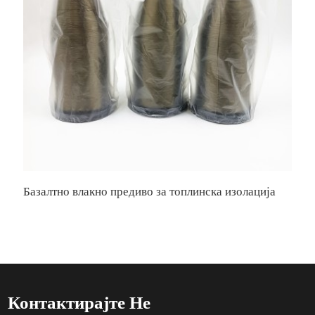
Базалтно влакно предиво за топлинска изолација
В
Контактирајте Не