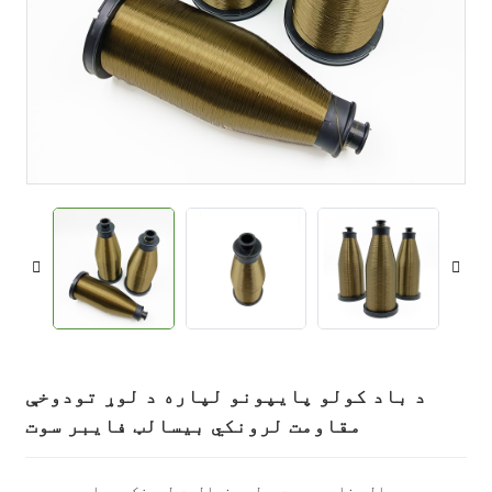
د باد کولو پایپونو لپاره د لوړ تودوخې
مقاومت لرونکي بیسالټ فایبر سوت
د بیسالټ فایبر سوت د لوړ فعالیت لرونکی مواد دی چې د