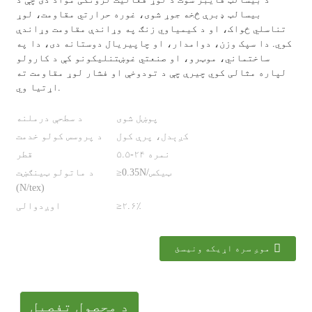
بیسالټ ډبرې څخه جوړ شوی، غوره حرارتي مقاومت، لوړ
تناسلي ځواک، او د کیمیاوي زنګ په وړاندې مقاومت وړاندې
کوي. دا سپک وزن، دوامدار، او چاپیریال دوستانه دی، دا په
ساختماني، موټرو، او صنعتي غوښتنلیکونو کې د کارولو
لپاره مثالی کوي چیرې چې د تودوخې او فشار لوړ مقاومت ته
اړتیا وي.
پوښل شوی
د سطحې درملنه
کږېدل، پرې کول
د پروسس کولو خدمت
۵.۵-۲۴ نمره
قطر
≥0.35N/ټیکس
د ماتولو ټینګښت
(N/tex)
≥۲.۶٪
اوږدوالی
موږ سره اړیکه ونیسئ
د محصول تفصیل