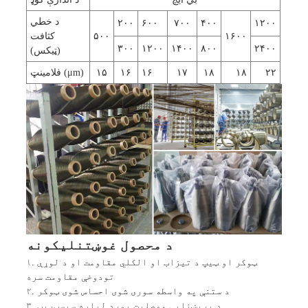
د خطي
۲۰۰
۶۰۰
۷۰۰
۴۰۰
۱۲۰۰
۱۶۰۰
۵۰۰
کثافت
۳۰۰
۱۲۰۰
۱۴۰۰
۸۰۰
۲۴۰۰
(ټیکس)
۲۲
۱۸
۱۸
۱۷
۱۶
۱۶
۱۵
فلامینټ (μm)
د محصول غوښتنلیکونه
۱. ټوکر او ټیپ د تیزاب او الکلي مقاومت او د لوړې
تودوخې مقاومت سره
۲. د ستنې په واسطه سوری شوی احساس شوی ټوکر
۳. د بریښنایی موصلیت بورډ لپاره سبسټریټ