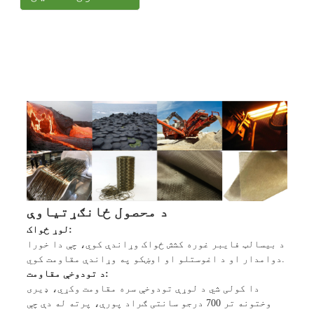
د محصول ځانګړتیاوې
لوړ ځواک:
د بیسالټ فایبر غوره کشش ځواک وړاندې کوي، چې دا خورا
دوامدار او د اغوستلو او اوښکو په وړاندې مقاومت کوي.
د تودوخې مقاومت:
دا کولی شي د لوړې تودوخې سره مقاومت وکړي، ډیری
وختونه تر 700 درجو سانتی ګراد پورې، پرته له دې چې