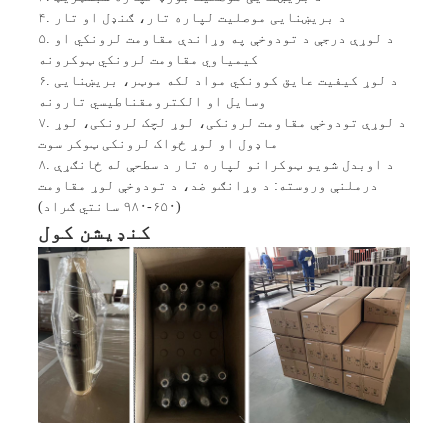
۴. د بریښنایی موصلیت لپاره تار، ګنډل او تار
۵. د لوړې درجې د تودوخې په وړاندې مقاومت لرونکي او
کیمیاوي مقاومت لرونکي ټوکرونه
۶. د لوړ کیفیت عایق کوونکي مواد لکه موټر، بریښنایی
وسایل او الکترومقناطیسي تارونه
۷. د لوړې تودوخې مقاومت لرونکی، لوړ لچک لرونکی، لوړ
ماډول او لوړ ځواک لرونکی ټوکر سوت
۸. د اوبدل شویو ټوکرانو لپاره تار د سطحې له ځانګړې
درملنې وروسته: د وړانګو ضد، د تودوخې لوړ مقاومت
(۶۵۰-۹۸۰ سانتي ګراد)
کنډیشن کول