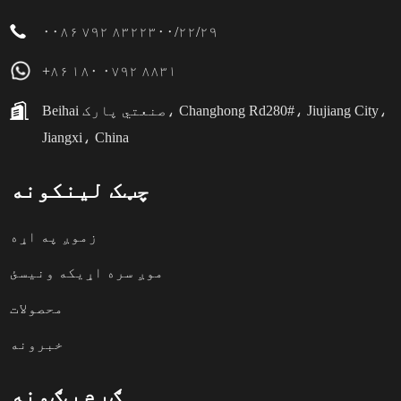
۰۰۸۶ ۷۹۲ ۸۳۲۲۳۰۰/۲۲/۲۹
+۸۶ ۱۸۰ ۰۷۹۲ ۸۸۳۱
Beihai صنعتي پارک، Changhong Rd280#، Jiujiang City،
Jiangxi، China
چټک لینکونه
زموږ په اړه
موږ سره اړیکه ونیسئ
محصولات
خبرونه
ګرم ټګونه