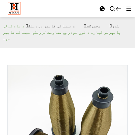
کور
محصولات
د بیسالټ فایبر رووینګ
د باد کولو
پایپونو لپاره د لوړ تودوخې مقاومت لرونکي بیسالټ فایبر
سوت