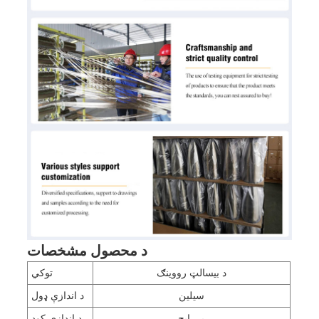
د محصول مشخصات
د بیسالټ رووینګ
توکي
سیلین
د اندازې ډول
بي ايچ
د اندازې کوډ