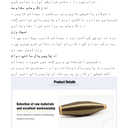
خراب شي، دا د سختو شرایطو لپاره مناسب کوي.
د زنګ وهلو مقاومت:
د فولادو یا شیشې فایبرونو برعکس، د بیسالټ فایبر د
کیمیاوي موادو، مالګین اوبو او چاپیریالي عواملو څخه
د زنګ وهلو په وړاندې خورا مقاومت لري.
سپک وزن:
سره له دې چې ځواکمن دی، د بیسالټ فایبر سپک دی، چې دا
په مرکب موادو کې د کارولو لپاره مثالی کوي چیرې چې د
وزن کمول مهم دي.
د چاپیریال ساتنې دوام:
د طبیعي آتش فشاني ډبرې څخه جوړ شوي، د بیسالټ
فایبرونه چاپیریال دوستانه دي او د مصنوعي فایبرونو
لکه شیشې او کاربن په پرتله لږ چاپیریالي اغیز لري.