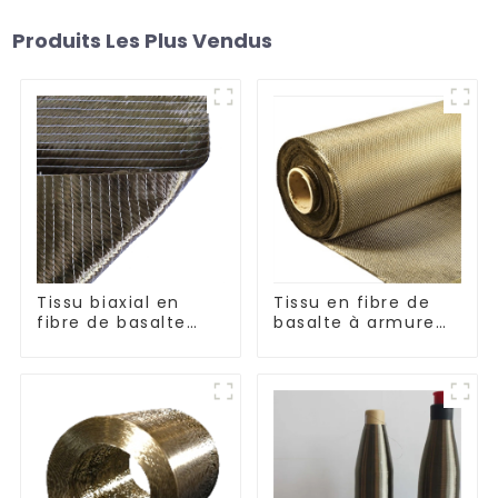
Produits Les Plus Vendus
Tissu biaxial en
Tissu en fibre de
fibre de basalte
basalte à armure
séries +45°/-45° et
toile et sergé
0°/90°