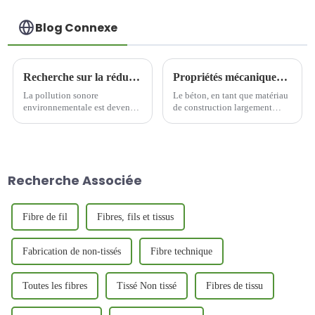
Blog Connexe
Recherche sur la réduction du bruit des compresseurs à fréquence variable à l'aide d'un composite en feutre de fibre de basalte
Propriétés mécaniques du béton à base de fibres de basalte hachées
La pollution sonore
Le béton, en tant que matériau
environnementale est devenue
de construction largement
un problème critique affectant
utilisé dans le génie civil,
la santé humaine et la qualité
possède de bonnes propriétés
de vie, les équipements
mécaniques, mais avec
industriels (par exemple, les
l'approfondissement continu
compresseurs à fréquence
de l'application de la
Recherche Associée
variable) étant un contributeur
technologie d'ingénierie, les
majeur.
lacunes ...
Fibre de fil
Fibres, fils et tissus
Fabrication de non-tissés
Fibre technique
Toutes les fibres
Tissé Non tissé
Fibres de tissu