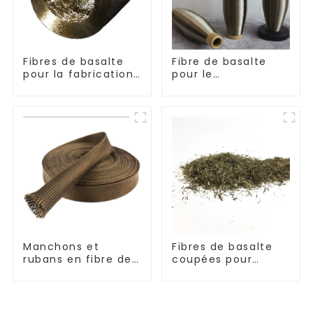
Fibres de basalte
Fibre de basalte
pour la fabrication
pour le
de composites
renforcement et
l'isolation
Manchons et
Fibres de basalte
rubans en fibre de
coupées pour
basalte résistants
thermoplastique
aux hautes
températures