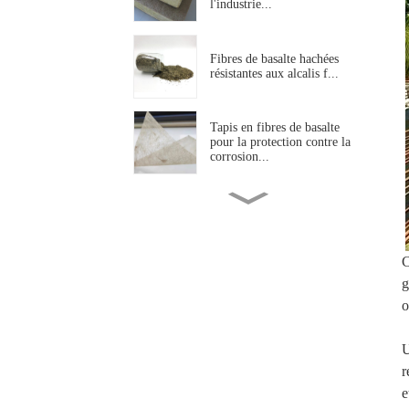
l'industrie...
Fibres de basalte hachées
résistantes aux alcalis f...
Tapis en fibres de basalte
pour la protection contre la
corrosion...
Treillis en fibre de basalte
résistant aux alcalis pour la
construction...
C
Fibre de basalte aiguilletée
g
résistante aux hautes
o
températures...
U
Fil torsadé en fibre de basalte
haute résistance pour
r
l'industrie...
e