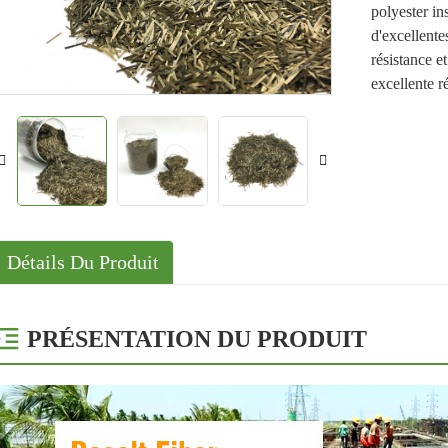
polyester in
Solutions
d'excellent
Cas
résistance e
excellente r
Détails Du Produit
PRÉSENTATION DU PRODUIT