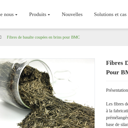
e nous
Produits
Nouvelles
Solutions et cas
Fibres de basalte coupées en brins pour BMC
Fibres 
Profil De L
Pour 
Atelier
Certificats
Présentation
Les fibres d
à la fabrica
prémélangés
base de sila