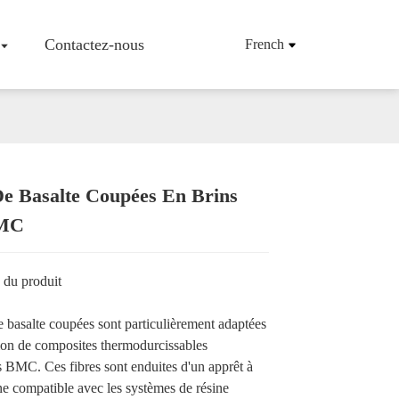
Contactez-nous
French
De Basalte Coupées En Brins
'entreprise
Tissu/tissu En Fibre De Basalte
BMC
Maille En Fibre De Basalte
Armatures En Fibres De Basalte
Tapis De Fibres De Basalte
 du produit
Mèche De Fibres De Basalte
Fibres De Basalte Hachées
e basalte coupées sont particulièrement adaptées
Produits En Fibres De Basalte
tion de composites thermodurcissables
 BMC. Ces fibres sont enduites d'un apprêt à
ne compatible avec les systèmes de résine