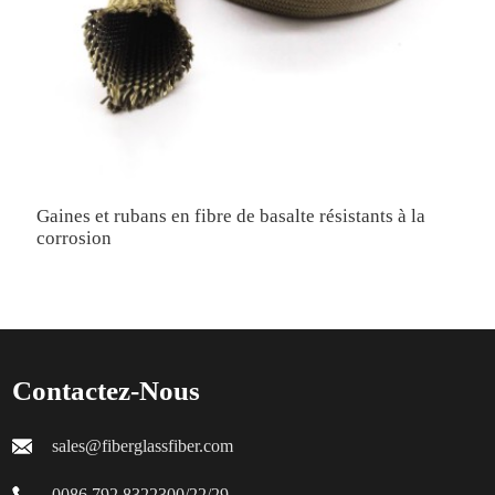
Gaines et rubans en fibre de basalte résistants à la
G
corrosion
h
Contactez-Nous
sales@fiberglassfiber.com
0086 792 8322300/22/29