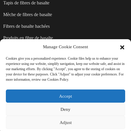
Tapis de fibres de basalte
Mèche de fibres de basalte
Fibres de basalte hachées
Produits en fibre de basalte
Manage Cookie Consent
Cookies give you a personalized experience. Cookie files help us to enhance your
ENVOYER UNE DEMANDE :
experience using our website, simplify navigation, keep our website safe, and assist in
our marketing efforts. By clicking "Accept", you agree to the storing of cookies on
PRÊT À EN SAVOIR PLUS
your device for these purposes. Click "Adjust" to adjust your cookie preferences. For
more information, review our Cookies Policy.
Il n'y a rien de mieux que de voir le
résultat final.
Accept
Deny
Cliquez ici pour toute demande de renseignements
Adjust