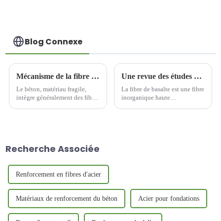
Blog Connexe
Mécanisme de la fibre de basalte dans le béton
Une revue des études de modification de surface des fibres de basalte
Le béton, matériau fragile,
La fibre de basalte est une fibre
intègre généralement des fibres
inorganique haute
pour améliorer ses
performance largement utilisée
performances. Le mécanisme
dans le génie civil, les
de formation des fibres de
matériaux composites et la
basalte dans le béton se
protection de l'environnement
manifeste principalement de la
en raison de ses excellentes
Recherche Associée
manière suivante :
propriétés mécaniques,
chimiques...
Renforcement en fibres d'acier
Matériaux de renforcement du béton
Acier pour fondations