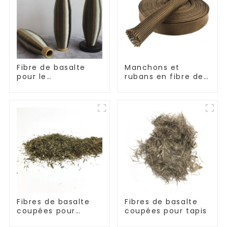
Fibre de basalte
Manchons et
pour le
rubans en fibre de
renforcement et
basalte résistants
l'isolation
aux hautes
températures
Fibres de basalte
Fibres de basalte
coupées pour
coupées pour tapis
thermoplastique