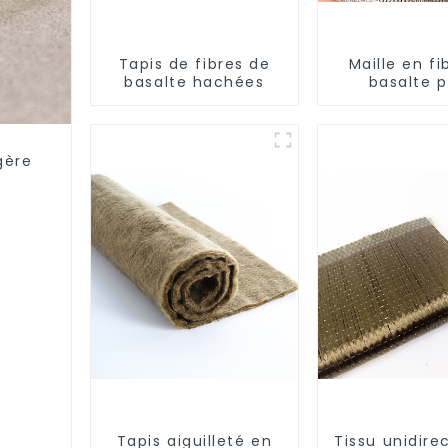
Tapis de fibres de
Maille en fi
basalte hachées
basalte 
isolation th
gère
Tapis aiguilleté en
Tissu unidire