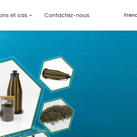
ions et cas
Contactez-nous
Fren
 L'entreprise
Tapis En Fibre De Basalte
Mèches De Fibres De Basalte
ts
Brins Coupés En Fibres De Basalte
Produits En Fibre De Basalte
s