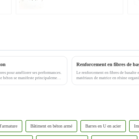
ton
ibres pour améliorer ses performances.
Le renforcement en fibres de basalte e
le béton se manifeste principalement
matériaux de matrice en résine organi
la quantité appropriée d'auxiliaires et 
d'armature
Bâtiment en béton armé
Barres en U en acier
Im