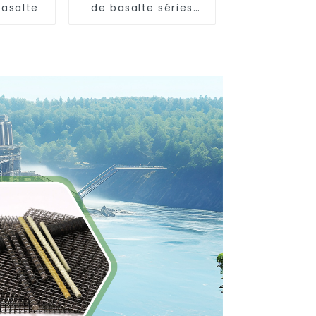
basalte
de basalte séries
+45°/-45° et 0°/90°