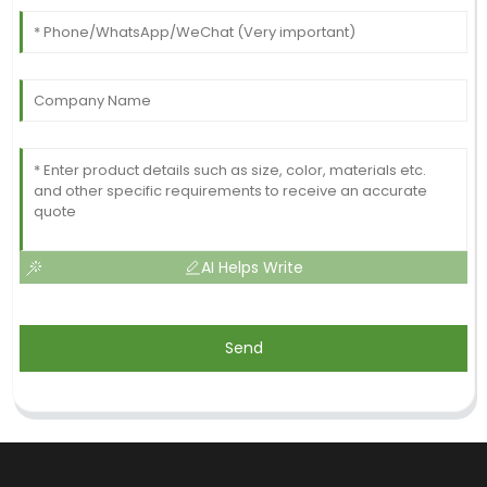
AI Helps Write
Send