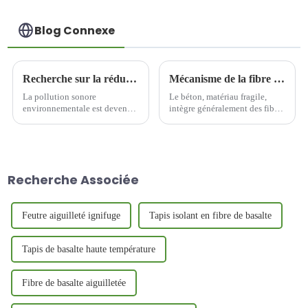
Blog Connexe
Recherche sur la réduction du bruit des compresseurs à fréquence variable à l'aide d'un composite en feutre de fibre de basalte
Mécanisme de la fibre de basalte dans le béton
La pollution sonore
Le béton, matériau fragile,
environnementale est devenue
intègre généralement des fibres
un problème critique affectant
pour améliorer ses
la santé humaine et la qualité
performances. Le mécanisme
de vie, les équipements
de formation des fibres de
industriels (par exemple, les
basalte dans le béton se
compresseurs à fréquence
manifeste principalement de la
Recherche Associée
variable) étant un contributeur
manière suivante :
majeur.
Feutre aiguilleté ignifuge
Tapis isolant en fibre de basalte
Tapis de basalte haute température
Fibre de basalte aiguilletée