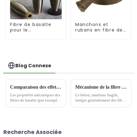
Fibre de basalte
Manchons et
pour le
rubans en fibre de
renforcement et
basalte résistants
l'isolation
aux hautes
températures
Blog Connexe
Comparaison des effets de différentes méthodes de modification sur les propriétés mécaniques des fibres de basalte
Mécanisme de la fibre de basalte dans le béton
Les propriétés mécaniques des
Le béton, matériau fragile,
fibres de basalte (par exemple,
intègre généralement des fibres
la résistance à la traction, le
pour améliorer ses
module d'élasticité, la ténacité
performances. Le mécanisme
à la rupture, etc.) sont des
de formation des fibres de
indicateurs importants pour
basalte dans le béton se
leur application dans les
manifeste principalement de la
Recherche Associée
composites et l'ingénierie.
manière suivante :