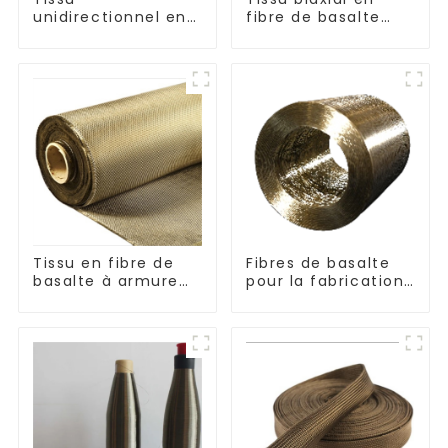
unidirectionnel en
fibre de basalte
fibre de basalte
séries +45°/-45° et
0°/90°
Tissu en fibre de
Fibres de basalte
basalte à armure
pour la fabrication
toile et sergé
de composites