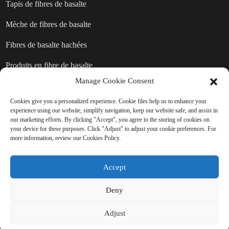
Tapis de fibres de basalte
Mèche de fibres de basalte
Fibres de basalte hachées
Produits en fibre de basalte
Manage Cookie Consent
Cookies give you a personalized experience. Cookie files help us to enhance your
ENVOYER UNE DEMANDE :
experience using our website, simplify navigation, keep our website safe, and assist in
our marketing efforts. By clicking "Accept", you agree to the storing of cookies on
PRÊT À EN SAVOIR PLUS
your device for these purposes. Click "Adjust" to adjust your cookie preferences. For
more information, review our Cookies Policy.
Il n'y a rien de mieux que de voir le
résultat final.
Accept
Deny
Cliquez ici pour toute demande de renseignements
Adjust