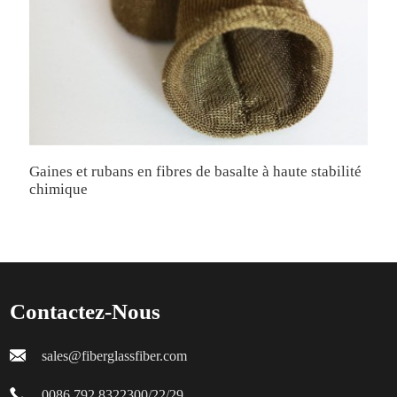
Gaines et rubans en fibres de basalte à haute stabilité
G
chimique
c
Contactez-Nous
sales@fiberglassfiber.com
0086 792 8322300/22/29