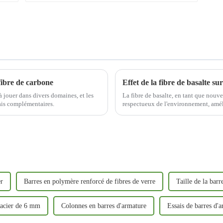
 fibre de carbone
Effet de la fibre de basalte 
à jouer dans divers domaines, et les
La fibre de basalte, en tant que nouv
ais complémentaires.
respectueux de l'environnement, amél
durabilité et la fonctionnalité du bé
er
Barres en polymère renforcé de fibres de verre
Taille de la barr
 acier de 6 mm
Colonnes en barres d'armature
Essais de barres d'