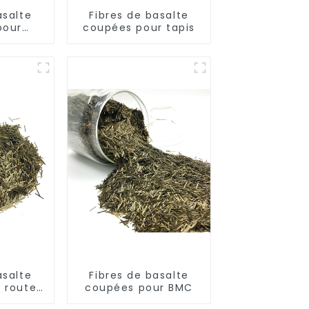
asalte
Fibres de basalte
pour
coupées pour tapis
tique
asalte
Fibres de basalte
 routes
coupées pour BMC
ées