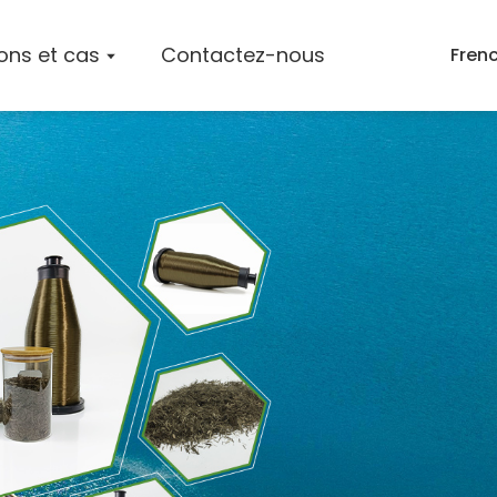
ions et cas
Contactez-nous
Fren
 L'entreprise
Tapis En Fibre De Basalte
Mèches De Fibres De Basalte
ts
Brins Coupés En Fibres De Basalte
Produits En Fibre De Basalte
s