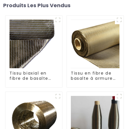
Produits Les Plus Vendus
Tissu biaxial en
Tissu en fibre de
fibre de basalte
basalte à armure
séries +45°/-45° et
toile et sergé
0°/90°