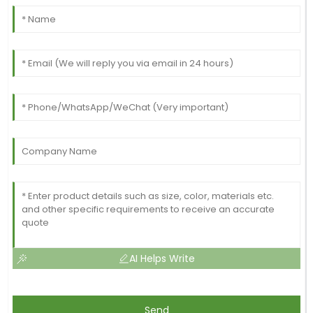
AI Helps Write
Send