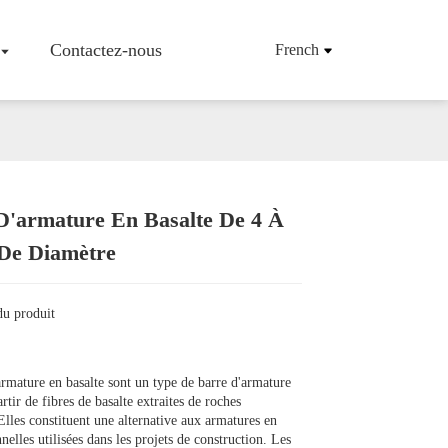
Contactez-nous
French
D'armature En Basalte De 4 À
'entreprise
Tissu/tissu En Fibre De Basalte
De Diamètre
Maille En Fibre De Basalte
Armatures En Fibres De Basalte
Tapis De Fibres De Basalte
du produit
Mèche De Fibres De Basalte
Fibres De Basalte Hachées
Produits En Fibres De Basalte
armature en basalte sont un type de barre d'armature
rtir de fibres de basalte extraites de roches
Elles constituent une alternative aux armatures en
nnelles utilisées dans les projets de construction. Les