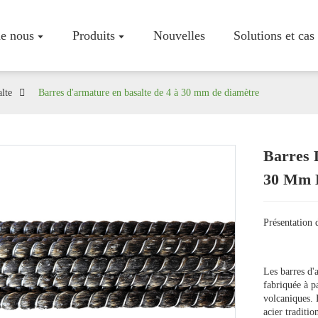
e nous
Produits
Nouvelles
Solutions et cas
lte
Barres d'armature en basalte de 4 à 30 mm de diamètre
Barres 
Profil De L
30 Mm 
Atelier
Certificats
Présentation 
Les barres d'
fabriquée à pa
volcaniques. 
acier traditio