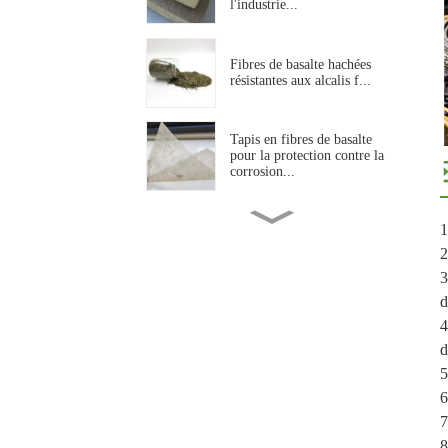
l'industrie...
Fibres de basalte hachées
résistantes aux alcalis f...
Tapis en fibres de basalte
pour la protection contre la
corrosion...
Treillis en fibre de basalte
1
résistant aux alcalis pour la
2
construction...
3
d
Fibre de basalte aiguilletée
résistante aux hautes
4
températures...
d
5
Fil torsadé en fibre de basalte
6
haute résistance pour
7
l'industrie...
8