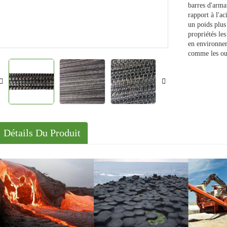
barres d'arma
rapport à l'ac
Solutions
un poids plus
Cas
propriétés le
en environnem
comme les ouv
Détails Du Produit