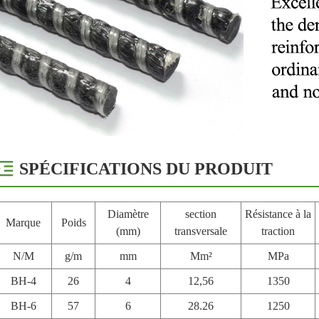
SPÉCIFICATIONS DU PRODUIT
Diamètre
section
Résistance à la
Marque
Poids
(mm)
transversale
traction
N/M
g/m
mm
Mm²
MPa
BH-4
26
4
12,56
1350
BH-6
57
6
28.26
1250