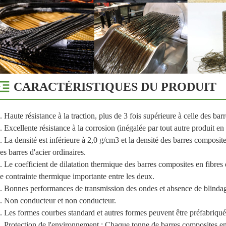
CARACTÉRISTIQUES DU PRODUIT
. Haute résistance à la traction, plus de 3 fois supérieure à celle des ba
. Excellente résistance à la corrosion (inégalée par tout autre produit en
. La densité est inférieure à 2,0 g/cm3 et la densité des barres composit
es barres d'acier ordinaires.
. Le coefficient de dilatation thermique des barres composites en fibres es
e contrainte thermique importante entre les deux.
. Bonnes performances de transmission des ondes et absence de blinda
. Non conducteur et non conducteur.
. Les formes courbes standard et autres formes peuvent être préfabriqué
. Protection de l'environnement : Chaque tonne de barres composites en