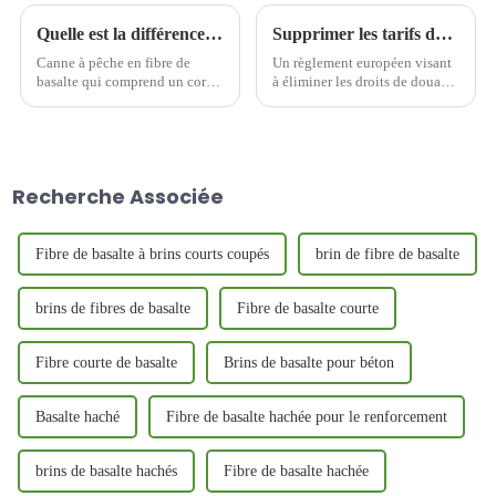
Quelle est la différence entre les cannes à pêche en fibre de basalte et en fibre de verre ?
Supprimer les tarifs douaniers ?
Canne à pêche en fibre de
Un règlement européen visant
basalte qui comprend un corps
à éliminer les droits de douane
de canne à pêche, le corps de
sur les produits de basalte
canne à pêche comprend au
importés a été annoncé et
moins une couche de couche
adopté aujourd'hui lors de la
tressée, l'une quelconque des
conférence annuelle 2024 de
couches tressées utilise de la
la World Green Design
Recherche Associée
fibre de basalte pour un
Organization et du sommet de
tressage simple ou sergé...
Bruxelles...
Fibre de basalte à brins courts coupés
brin de fibre de basalte
brins de fibres de basalte
Fibre de basalte courte
Fibre courte de basalte
Brins de basalte pour béton
Basalte haché
Fibre de basalte hachée pour le renforcement
brins de basalte hachés
Fibre de basalte hachée