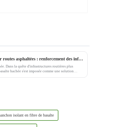
Fibres de basalte hachées pour routes asphaltées : renforcement des infrastructures
ée. Dans la quête d'infrastructures routières plus
e basalte hachée s'est imposée comme une solution
relles...
anchon isolant en fibre de basalte