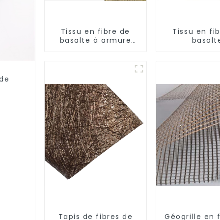
Tissu en fibre de
Tissu en fi
basalte à armure
basalt
toile et sergé
unidirectionn
matériaux ig
 de
Tapis de fibres de
Géogrille en 