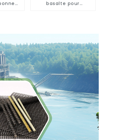
 bonne
basalte pour
té
isolation thermique