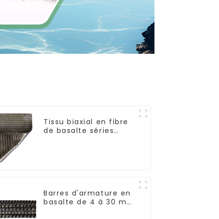
Tissu biaxial en fibre
de basalte séries
+45°/-45° et 0°/90°
Barres d'armature en
basalte de 4 à 30 mm
de diamètre