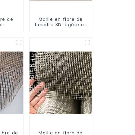
bre de
Maille en fibre de
e
basalte 3D légère et
el pour
très résistante
nifuges
fibre de
Maille en fibre de