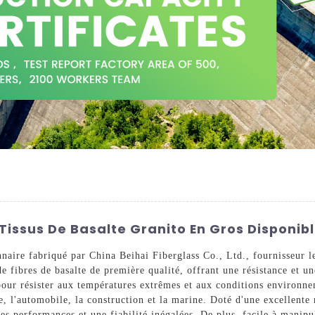
e Tissus De Basalte Granito En Gros Disponib
nnaire fabriqué par China Beihai Fiberglass Co., Ltd., fournisseur l
de fibres de basalte de première qualité, offrant une résistance et u
our résister aux températures extrêmes et aux conditions environneme
le, l'automobile, la construction et la marine. Doté d'une excellente
des performances et une fiabilité inégalées. De plus, facile à manipu