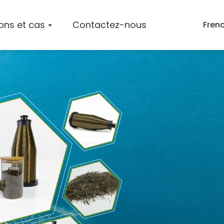
ions et cas
Contactez-nous
Fren
 L'entreprise
Tapis En Fibre De Basalte
Mèches De Fibres De Basalte
ts
Brins Coupés En Fibres De Basalte
Produits En Fibre De Basalte
s