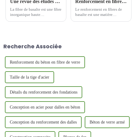
Une revue des études de modification de surface des fibres de basalte
Renforcement en fibres de basalte dans les applications et la recherche en ingénierie pratique
La fibre de basalte est une fibre
Le renforcement en fibres de
inorganique haute
basalte est une matière
performance largement utilisée
première en fibres de basalte et
dans le génie civil, les
des matériaux de matrice en
matériaux composites et la
résine organique selon une
protection de l'environnement
certaine proportion de fusion
en raison de ses excellentes
et ajoute la quantité
Recherche Associée
propriétés mécaniques,
appropriée d'auxiliaires et le
chimiques...
fo...
Renforcement du béton en fibre de verre
Taille de la tige d'acier
Détails du renforcement des fondations
Conception en acier pour dalles en béton
Conception du renforcement des dalles
Béton de verre armé