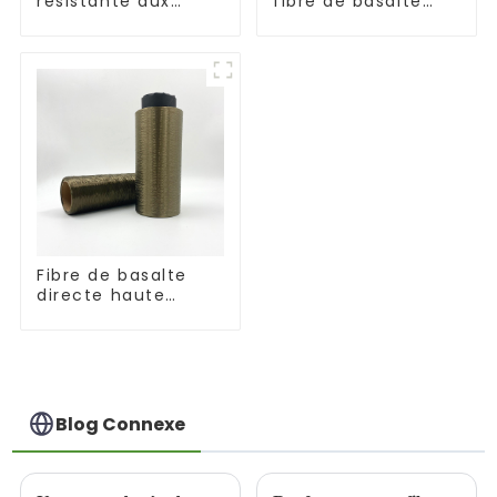
résistante aux
fibre de basalte
hautes
haute performance
températures
Fibre de basalte
directe haute
performance
résistante à la
corrosion
Blog Connexe