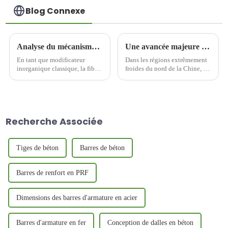
Blog Connexe
Analyse du mécanisme d'action des fibres de basalte
Une avancée majeure dans la recherche sur la résistance au gel du béton de fibres de basalte améliore la durabilité des bâtiments dans les régions froides du Nord.
En tant que modificateur
Dans les régions extrêmement
inorganique classique, la fibre
froides du nord de la Chine, les
de basalte a été largement
cycles de gel-dégel sont une
étudiée et appliquée aux
cause majeure de détérioration
matériaux bitumineux. Ses
des structures en béton. Les
propriétés uniques permettent
dommages causés au béton par
non seulement d'améliorer les
le gel et le dégel sont de plus
Recherche Associée
défauts de l'asphalte lui-même,
en plus importants…
mais aussi de...
Tiges de béton
Barres de béton
Barres de renfort en PRF
Dimensions des barres d'armature en acier
Barres d'armature en fer
Conception de dalles en béton