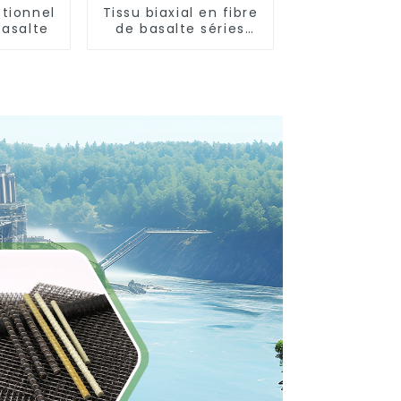
ctionnel
Tissu biaxial en fibre
basalte
de basalte séries
+45°/-45° et 0°/90°