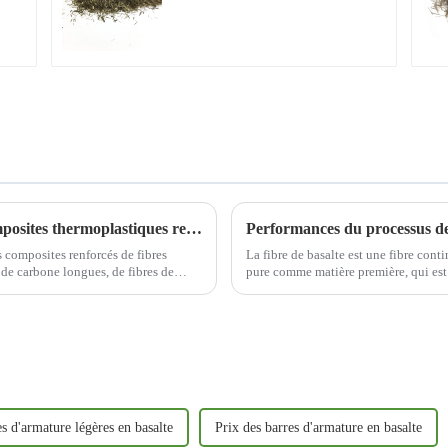
thermoplastique
Application et avantages des matériaux composites thermoplastiques renforcés de fibres longues de basalte
s composites renforcés de fibres
La fibre de basalte est une fibre conti
 de carbone longues, de fibres de
pure comme matière première, qui est 
lte et d'un matériau polymère.
température élevée de 1450℃～1500℃,
s d'armature légères en basalte
Prix ​​des barres d'armature en basalte