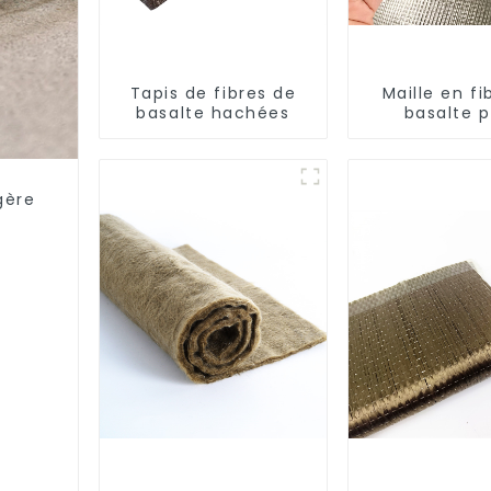
Tapis de fibres de
Maille en fi
basalte hachées
basalte 
isolation th
gère