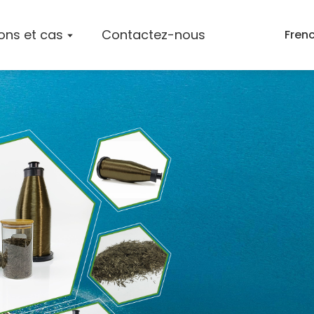
ions et cas
Contactez-nous
Fren
 L'entreprise
Tapis En Fibre De Basalte
Mèches De Fibres De Basalte
ts
Brins Coupés En Fibres De Basalte
Produits En Fibre De Basalte
s