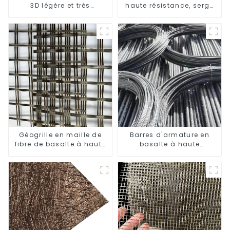
3D légère et très
haute résistance, sergé
résistante
uni
Géogrille en maille de
Barres d'armature en
fibre de basalte à haute
basalte à haute
résistance à la traction
résistance et résistantes
à la corrosion