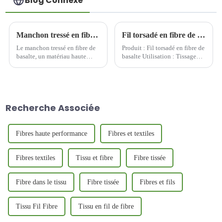
Blog Connexe
Manchon tressé en fibre de basalte : matériau de protection industriel haute performance fabriqué à partir de roche volcanique naturelle
Fil torsadé en fibre de basalte 300 Tex, expédié aux États-Unis
Le manchon tressé en fibre de
Produit : Fil torsadé en fibre de
basalte, un matériau haute
basalte Utilisation : Tissage
performance produit par fusion
Heure de chargement :
et étirage de roche basaltique
2024/12/6 Quantité de
naturelle, a gagné en
chargement : 60 kg) Expédier
importance ces dernières
à : États-Unis Spécification :
années dans des secteurs tels
Matériau : Fibre de basalte
Recherche Associée
que la protection industrielle...
Densité linéaire : 300 tex F...
Fibres haute performance
Fibres et textiles
Fibres textiles
Tissu et fibre
Fibre tissée
Fibre dans le tissu
Fibre tissée
Fibres et fils
Tissu Fil Fibre
Tissu en fil de fibre