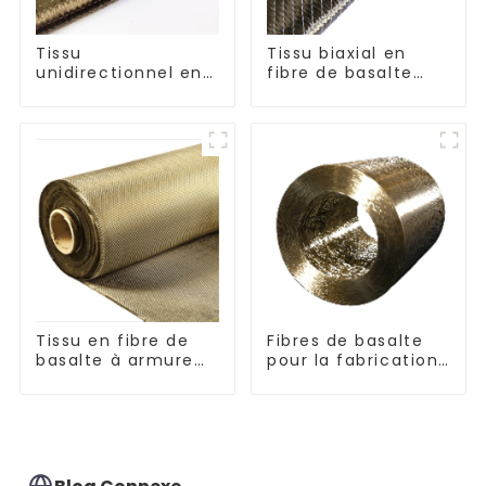
Tissu
Tissu biaxial en
unidirectionnel en
fibre de basalte
fibre de basalte
séries +45°/-45° et
0°/90°
Tissu en fibre de
Fibres de basalte
basalte à armure
pour la fabrication
toile et sergé
de composites