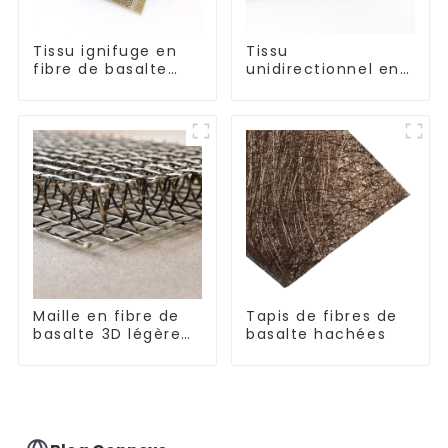
Tissu ignifuge en
Tissu
fibre de basalte
unidirectionnel en
haute performance
fibre de basalte
résistant à la
corrosion
Maille en fibre de
Tapis de fibres de
basalte 3D légère
basalte hachées
et très résistante