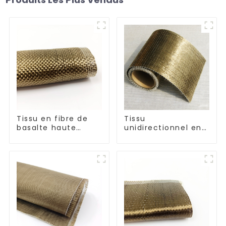
Tissu en fibre de
Tissu
basalte haute
unidirectionnel en
résistance, sergé
fibre de basalte
uni
résistant aux
hautes
températures