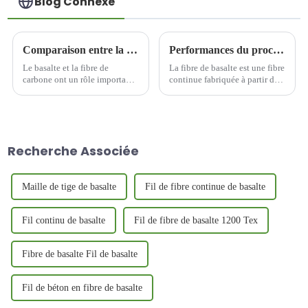
Blog Connexe
Comparaison entre la fibre de basalte et la fibre de carbone
Performances du processus de préparation et d'étirage du traitement des fibres de basalte
Le basalte et la fibre de
La fibre de basalte est une fibre
carbone ont un rôle important
continue fabriquée à partir de
à jouer dans divers domaines,
pierre de basalte naturelle pure
et les deux matériaux ne sont
comme matière première, qui
pas totalement concurrents,
est broyée et ajoutée au four de
mais complémentaires.
fusion, puis fondue à une
température élevée de 1450℃
Recherche Associée
～1500℃, et th...
Maille de tige de basalte
Fil de fibre continue de basalte
Fil continu de basalte
Fil de fibre de basalte 1200 Tex
Fibre de basalte Fil de basalte
Fil de béton en fibre de basalte