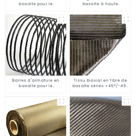
basalte pour le
basalte à haute
renforcement des
résistance pour le
bâtiments et des ponts
renforcement des
chaussées
Barres d'armature en
Tissu biaxial en fibre de
basalte pour le
basalte séries +45°/-45°
renforcement des ponts
et 0°/90°
et des routes