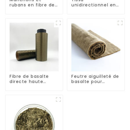
rubans en fibre de
unidirectionnel en
basalte résistants
fibre de basalte
aux hautes
résistant aux
températures
hautes
températures
Fibre de basalte
Feutre aiguilleté de
directe haute
basalte pour
performance
panneaux
résistante à la
d'insonorisation
corrosion
automobile