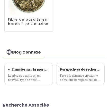
Fibre de basalte en
béton à prix d'usine
Blog Connexe
« Transformer la pierre en or » : excellentes propriétés et applications de la fibre de basalte
Perspectives de recherche sur les produits en fibres de basalte
La fibre de basalte est un
Face à la demande croissante
nouveau type de fibre
de matériaux respectueux de
inorganique respectueuse de
l'environnement, les fibres de
l'environnement à haute
basalte suscitent un intérêt
performance, avec une
croissant dans divers domaines
résistance élevée, une
grâce à leurs excellentes
résistance aux températures
propriétés physiques et
Recherche Associée
élevées, une résistance à la
chimiques. Bien que…
corrosion, une protection de