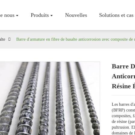
e nous
Produits
Nouvelles
Solutions et cas
lte
Barre d'armature en fibre de basalte anticorrosion avec composite de 
Barre D
Profil De L
Anticor
Atelier
Résine 
Certificats
Les barres d'
(BFRP) consti
composites, fa
de résine (pa
pultrusion. E
domaines de l