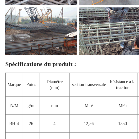
Spécifications du produit :
Diamètre
Résistance à la
Marque
Poids
section transversale
(mm)
traction
N/M
g/m
mm
Mm²
MPa
BH-4
26
4
12,56
1350