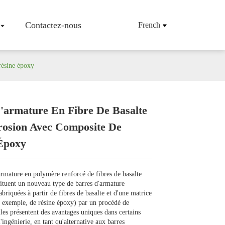
Contactez-nous
French
résine époxy
'armature En Fibre De Basalte
'entreprise
Tissu/tissu En Fibre De Basalte
rosion Avec Composite De
Maille En Fibre De Basalte
Époxy
Armatures En Fibres De Basalte
Tapis De Fibres De Basalte
Mèche De Fibres De Basalte
armature en polymère renforcé de fibres de basalte
Fibres De Basalte Hachées
tuent un nouveau type de barres d'armature
Produits En Fibres De Basalte
briquées à partir de fibres de basalte et d'une matrice
r exemple, de résine époxy) par un procédé de
lles présentent des avantages uniques dans certains
'ingénierie, en tant qu'alternative aux barres