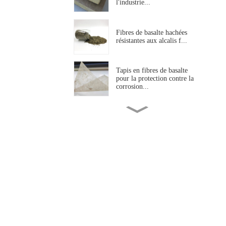
l'industrie...
Fibres de basalte hachées
résistantes aux alcalis f...
Tapis en fibres de basalte
pour la protection contre la
corrosion...
Treillis en fibre de basalte
résistant aux alcalis pour la
construction...
Fibre de basalte aiguilletée
résistante aux hautes
températures...
Fil torsadé en fibre de basalte
haute résistance pour
l'industrie...