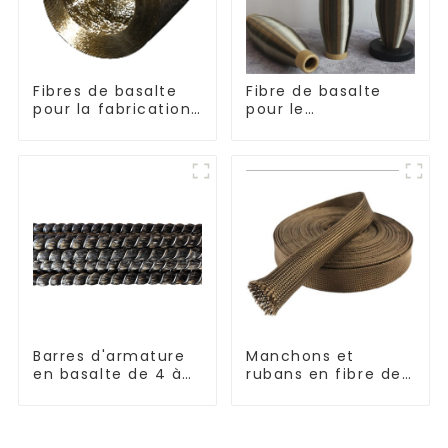
Fibres de basalte
Fibre de basalte
pour la fabrication
pour le
de composites
renforcement et
l'isolation
Barres d'armature
Manchons et
en basalte de 4 à
rubans en fibre de
30 mm de diamètre
basalte résistants
aux hautes
températures