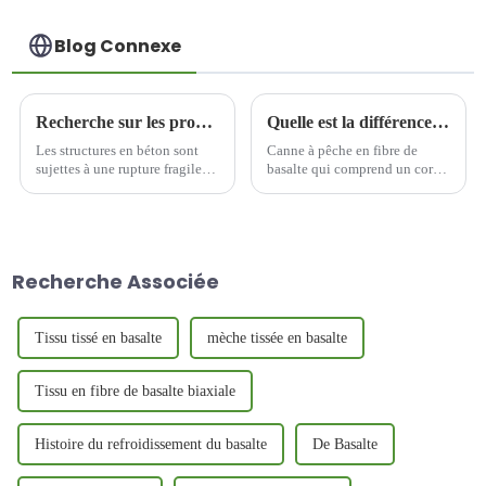
Blog Connexe
Recherche sur les propriétés d'impact du béton de fibres de basalte
Quelle est la différence entre les cannes à pêche en fibre de basalte et en fibre de verre ?
Les structures en béton sont
Canne à pêche en fibre de
sujettes à une rupture fragile
basalte qui comprend un corps
lors d'événements soudains
de canne à pêche, le corps de
tels que des collisions de
canne à pêche comprend au
véhicules, des explosions ou
moins une couche de couche
des tremblements de terre,
tressée, l'une quelconque des
tandis que le béton
couches tressées utilise de la
Recherche Associée
traditionnel manque d'une
fibre de basalte pour un
capacité d'absorption d'énergie
tressage simple ou sergé...
suffisante sous...
Tissu tissé en basalte
mèche tissée en basalte
Tissu en fibre de basalte biaxiale
Histoire du refroidissement du basalte
De Basalte