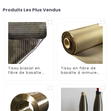
Produits Les Plus Vendus
Tissu biaxial en
Tissu en fibre de
fibre de basalte
basalte à armure
séries +45°/-45° et
toile et sergé
0°/90°