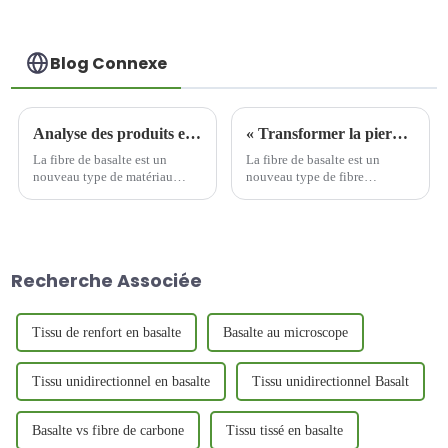
Blog Connexe
Analyse des produits en fibres de basalte dans de nombreux domaines d'application innovants
« Transformer la pierre en or » : excellentes propriétés et applications de la fibre de basalte
La fibre de basalte est un
La fibre de basalte est un
nouveau type de matériau
nouveau type de fibre
fibreux inorganique
inorganique respectueuse de
écologique et écologique à
l'environnement à haute
haute performance, composé
performance, avec une
de silice, d'alumine, d'oxyde
résistance élevée, une
de calcium, d'oxyde de
résistance aux températures
Recherche Associée
magnésium, d'oxyde de fer et
élevées, une résistance à la
de titane.
corrosion, une protection de
l'environnement et d'autres...
Tissu de renfort en basalte
Basalte au microscope
Tissu unidirectionnel en basalte
Tissu unidirectionnel Basalt
Basalte vs fibre de carbone
Tissu tissé en basalte