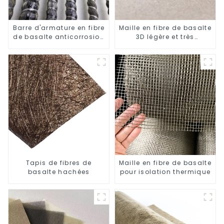
Barre d'armature en fibre
Maille en fibre de basalte
de basalte anticorrosion
3D légère et très
avec barre composite en
résistante
résine époxy
Tapis de fibres de
Maille en fibre de basalte
basalte hachées
pour isolation thermique