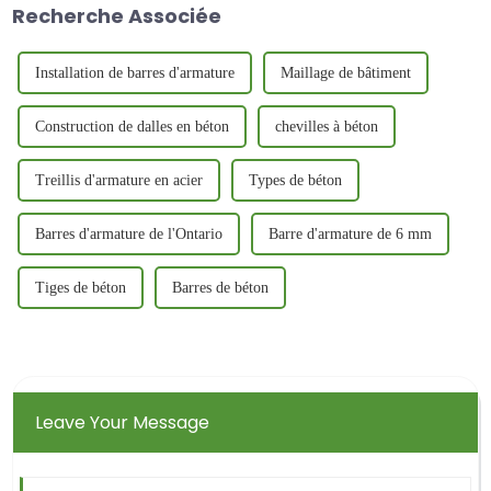
Recherche Associée
élevées, une résistance à la
l'agent d'infiltration trois liens.
corrosion, une protection de
l'environnement et d'autres
caractéristiques.
Installation de barres d'armature
Maillage de bâtiment
Construction de dalles en béton
chevilles à béton
Treillis d'armature en acier
Types de béton
Barres d'armature de l'Ontario
Barre d'armature de 6 mm
Tiges de béton
Barres de béton
Leave Your Message