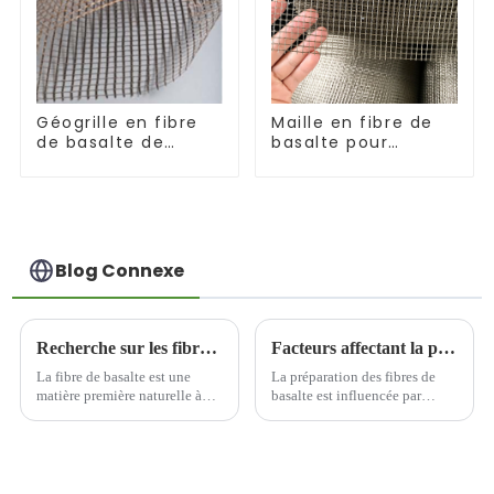
Géogrille en fibre
Maille en fibre de
de basalte de
basalte pour
bonne durabilité
isolation thermique
Blog Connexe
Recherche sur les fibres de basalte dans les applications du génie civil
Facteurs affectant la préparation des fibres de basalte
La fibre de basalte est une
La préparation des fibres de
matière première naturelle à
basalte est influencée par
base de basalte, composée de
plusieurs facteurs, du
fibres inorganiques hautes
processus de l'ensemble du
performances, offrant une
processus, principalement pour
résistance élevée, une
les matières premières du
résistance aux températures
minerai, l'équipement clé et