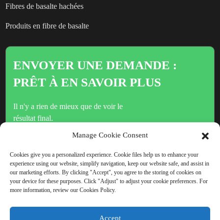
Fibres de basalte hachées
Produits en fibre de basalte
ENVOYER UNE DEMANDE :
PRÊT À EN SAVOIR PLUS
Il n'y a rien de mieux que de voir le
résultat final.
Manage Cookie Consent
Cliquez ici pour toute demande de renseignements
Cookies give you a personalized experience. Cookie files help us to enhance your
experience using our website, simplify navigation, keep our website safe, and assist in
our marketing efforts. By clicking "Accept", you agree to the storing of cookies on
your device for these purposes. Click "Adjust" to adjust your cookie preferences. For
more information, review our Cookies Policy.
DROITS D'AUTEUR © CHINA BEIHAI FIBERGLASS CO.,
LTD.
Accept