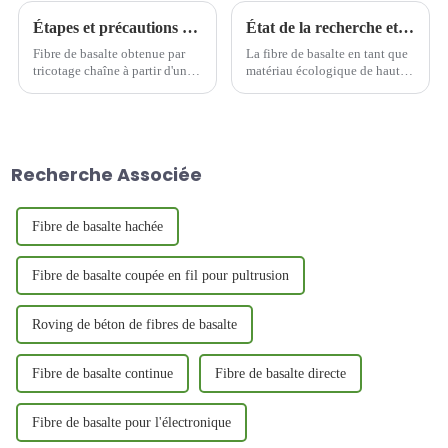
Étapes et précautions de pose d'une géogrille en fibre de basalte
État de la recherche et perspectives d'application des fibres de basalte dans le domaine de la protection de l'environnement
Fibre de basalte obtenue par
La fibre de basalte en tant que
tricotage chaîne à partir d'un
matériau écologique de haute
substrat en maille. Le
performance continue de se
revêtement de surface peut être
développer ces dernières
réalisé en géogrille de fibre de
années dans le domaine de la
basalte. La géogrille de basalte
protection de l'environnement,
est généralement utilisée pour
grâce à l'application de la
Recherche Associée
le renforcement des chaussées
recherche, sa résistance à la
en asphalte.
corrosion et sa haute...
Fibre de basalte hachée
Fibre de basalte coupée en fil pour pultrusion
Roving de béton de fibres de basalte
Fibre de basalte continue
Fibre de basalte directe
Fibre de basalte pour l'électronique