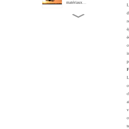
matériaux…
L
d
En quels aspects spécifiques
r
les « hautes températures...
é
é
L'industrie de la fibre de
basalte réalise une percée
c
majeure dans le secteur haut
de gamme...
i
p
Fibre de basalte sergé haute
F
performance 200 g/m² : La...
L
c
Du renforcement des ponts à
c
l'éclairage automobile...
a
v
c
t