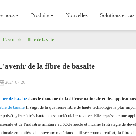
e nous
Produits
Nouvelles
Solutions et cas
L'avenir de la fibre de basalte
L'avenir de la fibre de basalte
Profil De L
Atelier
2024-07-26
Certificats
ibre de basalte
dans le domaine de la défense nationale et des applications
ibre de basalte
Il s'agit de la quatrième fibre de haute technologie la plus impor
e polyéthylène à très haute masse moléculaire relative. Elle représente une app
ationale et de l'industrie militaire au XXIe siècle et incarne la stratégie de dé
ationale en matière de nouveaux matériaux. Utilisée comme renfort, la fibre de 