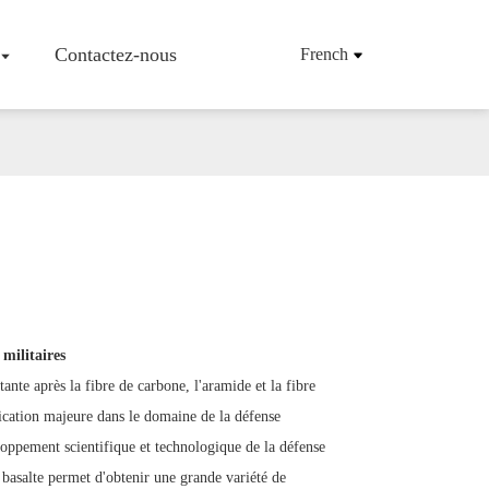
Contactez-nous
French
'entreprise
Tissu/tissu En Fibre De Basalte
Maille En Fibre De Basalte
Armatures En Fibres De Basalte
Tapis De Fibres De Basalte
 militaires
Mèche De Fibres De Basalte
tante après la fibre de carbone, l'aramide et la fibre
Fibres De Basalte Hachées
Produits En Fibres De Basalte
lication majeure dans le domaine de la défense
veloppement scientifique et technologique de la défense
basalte permet d'obtenir une grande variété de