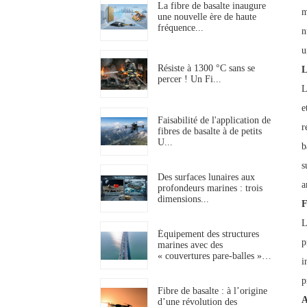
La fibre de basalte inaugure
m
une nouvelle ère de haute
fréquence...
n
u
Résiste à 1300 °C sans se
L
percer ! Un Fi...
L
e
Faisabilité de l'application de
r
fibres de basalte à de petits
U...
b
s
Des surfaces lunaires aux
a
profondeurs marines : trois
dimensions...
F
L
Équipement des structures
p
marines avec des
« couvertures pare-balles »…
i
p
Fibre de basalte : à l’origine
A
d’une révolution des