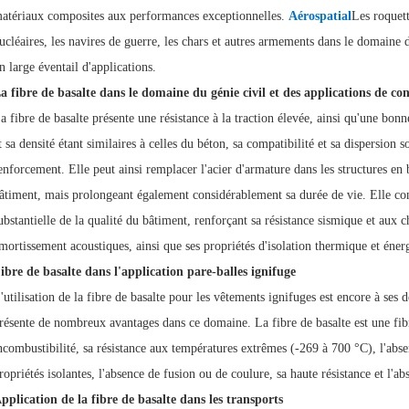
atériaux composites aux performances exceptionnelles.
Aérospatial
Les roquett
Solutions
ucléaires, les navires de guerre, les chars et autres armements dans le domaine de
Cas
n large éventail d'applications.
a fibre de basalte dans le domaine du génie civil et des applications de co
a fibre de basalte présente une résistance à la traction élevée, ainsi qu'une bonn
t sa densité étant similaires à celles du béton, sa compatibilité et sa dispersion s
enforcement. Elle peut ainsi remplacer l'acier d'armature dans les structures en
âtiment, mais prolongeant également considérablement sa durée de vie. Elle co
ubstantielle de la qualité du bâtiment, renforçant sa résistance sismique et aux c
mortissement acoustiques, ainsi que ses propriétés d'isolation thermique et éner
ibre de basalte dans l'application pare-balles ignifuge
'utilisation de la fibre de basalte pour les vêtements ignifuges est encore à ses d
résente de nombreux avantages dans ce domaine. La fibre de basalte est une fib
ncombustibilité, sa résistance aux températures extrêmes (-269 à 700 °C), l'abs
ropriétés isolantes, l'absence de fusion ou de coulure, sa haute résistance et l'ab
pplication de la fibre de basalte dans les transports