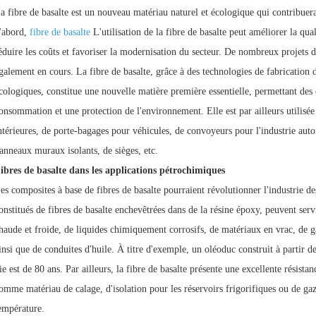
a fibre de basalte est un nouveau matériau naturel et écologique qui contribuera
'abord,
fibre de basalte
L'utilisation de la fibre de basalte peut améliorer la qual
éduire les coûts et favoriser la modernisation du secteur. De nombreux projets d
galement en cours. La fibre de basalte, grâce à des technologies de fabrication
cologiques, constitue une nouvelle matière première essentielle, permettant des
onsommation et une protection de l'environnement. Elle est par ailleurs utilisée 
ntérieures, de porte-bagages pour véhicules, de convoyeurs pour l'industrie auto
anneaux muraux isolants, de sièges, etc.
ibres de basalte dans les applications pétrochimiques
es composites à base de fibres de basalte pourraient révolutionner l'industrie d
onstitués de fibres de basalte enchevêtrées dans de la résine époxy, peuvent servi
haude et froide, de liquides chimiquement corrosifs, de matériaux en vrac, de ga
insi que de conduites d'huile. À titre d'exemple, un oléoduc construit à partir de
ie est de 80 ans. Par ailleurs, la fibre de basalte présente une excellente résista
omme matériau de calage, d'isolation pour les réservoirs frigorifiques ou de gaz, 
empérature.