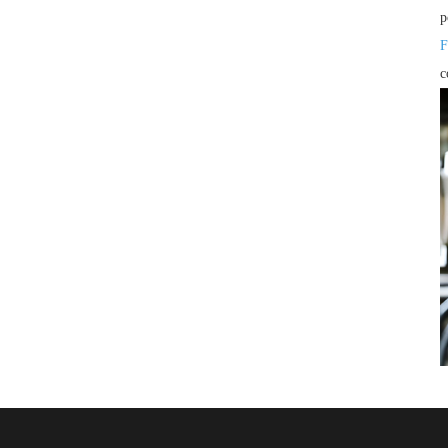
p
F
c