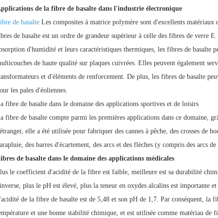
pplications de la fibre de basalte dans l'industrie électronique
ibre de basalte
Les composites à matrice polymère sont d'excellents matériaux d
ibres de basalte est un ordre de grandeur supérieur à celle des fibres de verre E.
bsorption d'humidité et leurs caractéristiques thermiques, les fibres de basalte 
ulticouches de haute qualité sur plaques cuivrées. Elles peuvent également serv
ransformateurs et d'éléments de renforcement. De plus, les fibres de basalte pe
our les pales d'éoliennes.
a fibre de basalte dans le domaine des applications sportives et de loisirs
a fibre de basalte compte parmi les premières applications dans ce domaine, grâc
'étranger, elle a été utilisée pour fabriquer des cannes à pêche, des crosses de h
arapluie, des barres d'écartement, des arcs et des flèches (y compris des arcs de 
ibres de basalte dans le domaine des applications médicales
lus le coefficient d'acidité de la fibre est faible, meilleure est sa durabilité chi
'inverse, plus le pH est élevé, plus la teneur en oxydes alcalins est importante et 
'acidité de la fibre de basalte est de 5,48 et son pH de 1,7. Par conséquent, la fi
empérature et une bonne stabilité chimique, et est utilisée comme matériau de fi