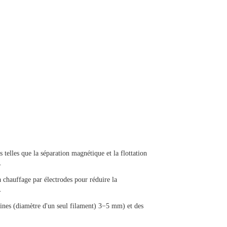
 telles que la séparation magnétique et la flottation
.
hauffage par électrodes pour réduire la
.
fines (diamètre d'un seul filament)
3
−
5
m
m
) et des