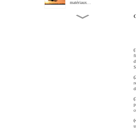
matériaux…
C
En quels aspects spécifiques
les « hautes températures...
L'industrie de la fibre de
basalte réalise une percée
(
majeure dans le secteur haut
f
de gamme...
d
S
Fibre de basalte sergé haute
performance 200 g/m² : La...
(
r
d
Du renforcement des ponts à
(
l'éclairage automobile...
p
c
(
u