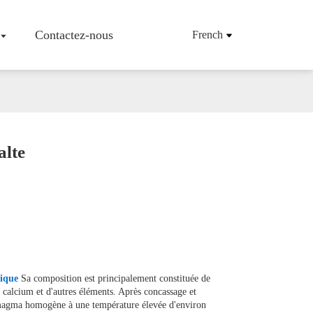
Contactez-nous
French
alte
'entreprise
Tissu/tissu En Fibre De Basalte
Maille En Fibre De Basalte
Armatures En Fibres De Basalte
Tapis De Fibres De Basalte
Mèche De Fibres De Basalte
Fibres De Basalte Hachées
Produits En Fibres De Basalte
ique
Sa composition est principalement constituée de
 calcium et d'autres éléments. Après concassage et
un magma homogène à une température élevée d'environ