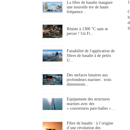
1
La fibre de basalte inaugure
une nouvelle ère de haute
fréquence...
C
h
d
f
Résiste à 1300 °C sans se
percer ! Un Fi...
Faisabilité de l'application de
fibres de basalte à de petits
U...
Des surfaces lunaires aux
profondeurs marines : trois
dimensions...
Équipement des structures
marines avec des
« couvertures pare-balles »…
Fibre de basalte : à l’origine
d’une révolution des