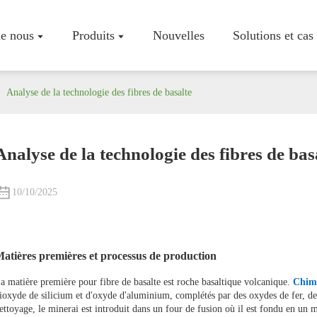
e nous
Produits
Nouvelles
Solutions et cas
Analyse de la technologie des fibres de basalte
Analyse de la technologie des fibres de bas
Profil De L
Atelier
10/10/2025
Certificats
atières premières et processus de production
a matière première pour
fibre de basalte
est
roche basaltique volcanique.
Chim
ioxyde de silicium et d'oxyde d'aluminium, complétés par des oxydes de fer, de
ettoyage, le minerai est introduit dans un four de fusion où il est fondu en 