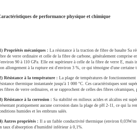
aractéristiques de performance physique et chimique
1)
Propriétés mécaniques :
La résistance à la traction de
fibre de basalte
Sa rés
ibre de verre ordinaire et celle de la fibre de carbone, généralement comprise 
'environ 90 à 110 GPa. Elle est supérieure à celle de la fibre de verre E, mais i
on allongement à la rupture est d'environ 3 %, ce qui témoigne d'une certaine t
2) Résistance à la température :
La plage de températures de fonctionnement 
ésistance thermique instantanée jusqu'à 1 000 °C. Ces caractéristiques sont supér
es fibres de verre ordinaires, et se rapprochent de celles des fibres céramiques
3) Résistance à la corrosion :
Sa stabilité en milieux acides et alcalins est sup
résentant pratiquement aucune corrosion dans la plage de pH 2-11, ce qui la r
onditions humides et les embruns salés.
4) Autres propriétés :
Il a un
faible conductivité thermique (environ
0,03
W/m
n taux d'absorption d'humidité inférieur à
0,1%
.