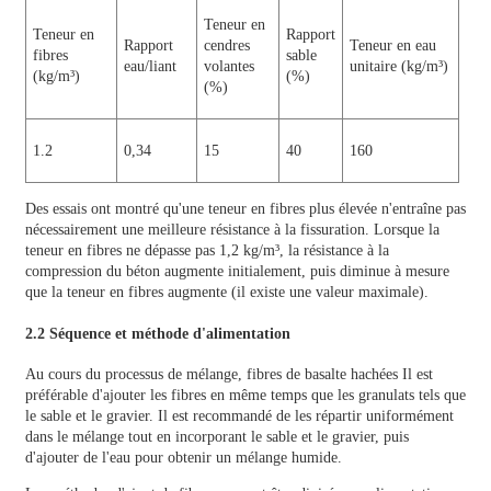
Teneur en
Teneur en
Rapport
Rapport
cendres
Teneur en eau
fibres
sable
eau/liant
volantes
unitaire (kg/m³)
(kg/m³)
(%)
(%)
1.2
0,34
15
40
160
Des essais ont montré qu'une teneur en fibres plus élevée n'entraîne pas
nécessairement une meilleure résistance à la fissuration. Lorsque la
teneur en fibres ne dépasse pas 1,2 kg/m³, la résistance à la
compression du béton augmente initialement, puis diminue à mesure
que la teneur en fibres augmente (il existe une valeur maximale).
2.2 Séquence et méthode d'alimentation
Au cours du processus de mélange,
fibres de basalte hachées
Il est
préférable d'ajouter les fibres en même temps que les granulats tels que
le sable et le gravier. Il est recommandé de les répartir uniformément
dans le mélange tout en incorporant le sable et le gravier, puis
d'ajouter de l'eau pour obtenir un mélange humide.