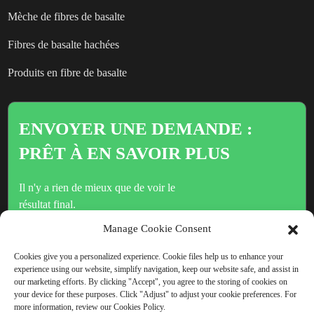
Mèche de fibres de basalte
Fibres de basalte hachées
Produits en fibre de basalte
ENVOYER UNE DEMANDE :
PRÊT À EN SAVOIR PLUS
Il n'y a rien de mieux que de voir le
résultat final.
Manage Cookie Consent
Cliquez ici pour toute demande de renseignements
Cookies give you a personalized experience. Cookie files help us to enhance your
experience using our website, simplify navigation, keep our website safe, and assist in
our marketing efforts. By clicking "Accept", you agree to the storing of cookies on
your device for these purposes. Click "Adjust" to adjust your cookie preferences. For
more information, review our Cookies Policy.