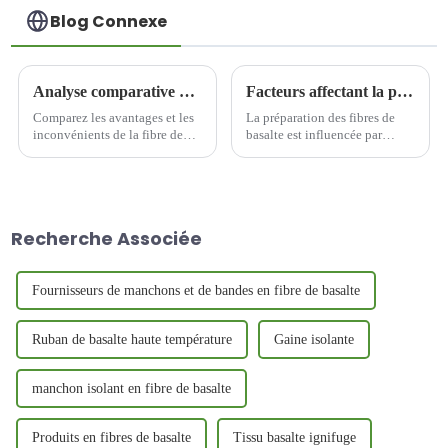
Blog Connexe
Analyse comparative de la fibre de basalte continue et de la fibre de verre
Facteurs affectant la préparation des fibres de basalte
Comparez les avantages et les
La préparation des fibres de
inconvénients de la fibre de
basalte est influencée par
basalte et de la fibre de verre
plusieurs facteurs, du
en termes de performances, de
processus de l'ensemble du
coût et de processus de
processus, principalement pour
production, d'acceptation du
les matières premières du
marché et de domaines
minerai, l'équipement clé et
Recherche Associée
d'application.
l'agent d'infiltration trois liens.
Fournisseurs de manchons et de bandes en fibre de basalte
Ruban de basalte haute température
Gaine isolante
manchon isolant en fibre de basalte
Produits en fibres de basalte
Tissu basalte ignifuge