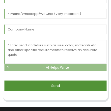
AI Helps Write
Send