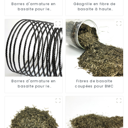
Barres d'armature en
Géogrille en fibre de
basalte pour le
basalte à haute
renforcement des
résistance pour le
bâtiments et des ponts
renforcement des
chaussées
Barres d'armature en
Fibres de basalte
basalte pour le
coupées pour BMC
renforcement des ponts
et des routes