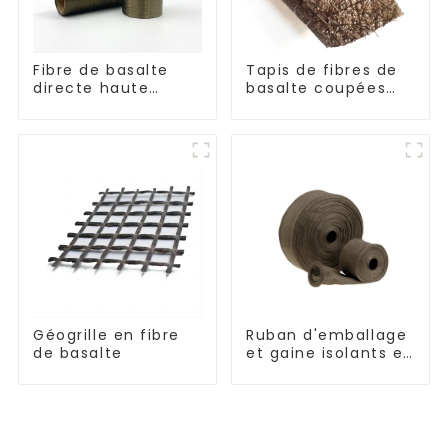
Fibre de basalte
Tapis de fibres de
directe haute
basalte coupées
performance
résistant à la
résistante à la
corrosion
corrosion
Géogrille en fibre
Ruban d'emballage
de basalte
et gaine isolants en
fibre de basalte