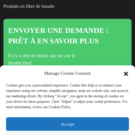
Produits en fibre de basalte
ENVOYER UNE DEMANDE :
PRÊT À EN SAVOIR PLUS
Il n'y a rien de mieux que de voir le
résultat final.
Manage Cookie Consent
Cliquez ici pour toute demande de renseignements
Cookies give you a personalized experience. Cookie files help us to enhance your
experience using our website, simplify navigation, keep our website safe, and assist in
our marketing efforts. By clicking "Accept", you agree to the storing of cookies on
your device for these purposes. Click "Adjust" to adjust your cookie preferences. For
more information, review our Cookies Policy.
DROITS D'AUTEUR © CHINA BEIHAI FIBERGLASS CO.,
LTD.
Accept
PLAN DU
POLITIQUE DE