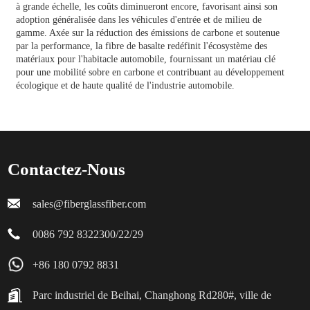
à grande échelle, les coûts diminueront encore, favorisant ainsi son
adoption généralisée dans les véhicules d'entrée et de milieu de
gamme. Axée sur la réduction des émissions de carbone et soutenue
par la performance, la fibre de basalte redéfinit l'écosystème des
matériaux pour l'habitacle automobile, fournissant un matériau clé
pour une mobilité sobre en carbone et contribuant au développement
écologique et de haute qualité de l'industrie automobile.
Contactez-Nous
sales@fiberglassfiber.com
0086 792 8322300/22/29
+86 180 0792 8831
Parc industriel de Beihai, Changhong Rd280#, ville de