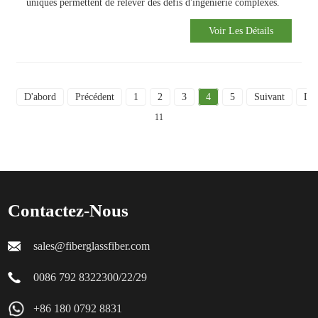
uniques permettent de relever des défis d'ingénierie complexes.
Voir Les Détails
D'abord
Précédent
1
2
3
4
5
Suivant
Der
11
Contactez-Nous
sales@fiberglassfiber.com
0086 792 8322300/22/29
+86 180 0792 8831