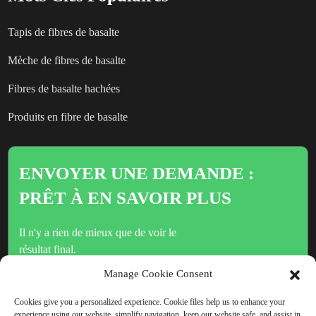
Tapis de fibres de basalte
Mèche de fibres de basalte
Fibres de basalte hachées
Produits en fibre de basalte
ENVOYER UNE DEMANDE :
PRÊT À EN SAVOIR PLUS
Il n'y a rien de mieux que de voir le
résultat final.
Manage Cookie Consent
Cliquez ici pour toute demande de renseignements
Cookies give you a personalized experience. Cookie files help us to enhance your
experience using our website, simplify navigation, keep our website safe, and assist in